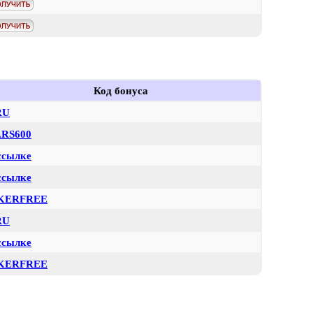
Код бонуса
RU
ARS600
ссылке
ссылке
KERFREE
RU
ссылке
KERFREE