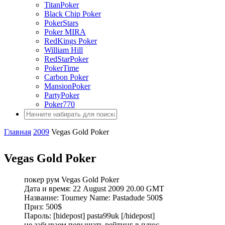
TitanPoker
Black Chip Poker
PokerStars
Poker MIRA
RedKings Poker
William Hill
RedStarPoker
PokerTime
Carbon Poker
MansionPoker
PartyPoker
Poker770
Главная
2009
Vegas Gold Poker
Vegas Gold Poker
покер рум Vegas Gold Poker
Дата и время: 22 August 2009 20.00 GMT
Название: Tourney Name: Pastadude 500$
Приз: 500$
Пароль: [hidepost] pasta99uk [/hidepost]
не забываем повышать рейтинг в плюс