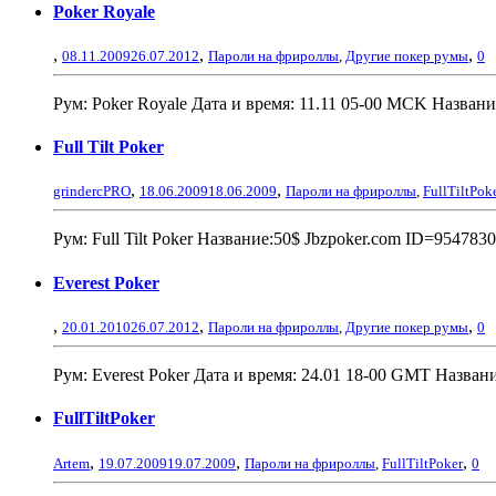
Poker Royale
,
,
,
08.11.2009
26.07.2012
Пароли на фрироллы
,
Другие покер румы
0
Рум: Poker Royale Дата и время: 11.11 05-00 MCK Название: 
Full Tilt Poker
,
,
grindercPRO
18.06.2009
18.06.2009
Пароли на фрироллы
,
FullTiltPok
Рум: Full Tilt Poker Название:50$ Jbzpoker.com ID=954783
Everest Poker
,
,
,
20.01.2010
26.07.2012
Пароли на фрироллы
,
Другие покер румы
0
Рум: Everest Poker Дата и время: 24.01 18-00 GMT Названи
FullTiltPoker
,
,
,
Artem
19.07.2009
19.07.2009
Пароли на фрироллы
,
FullTiltPoker
0