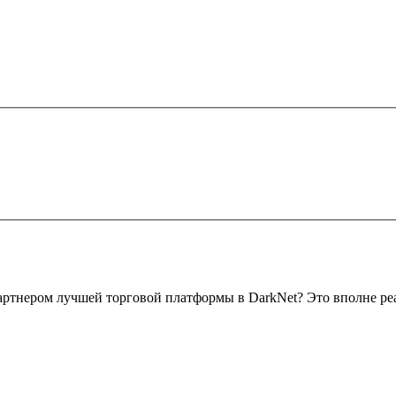
артнером лучшей торговой платформы в DarkNet? Это вполне ре