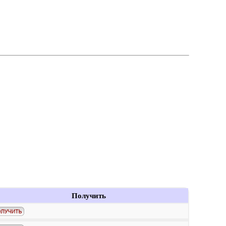
Получить