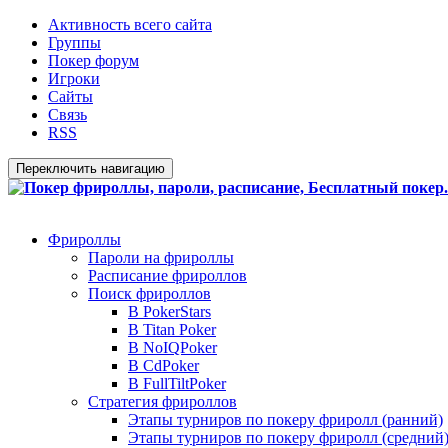
Активность всего сайта
Группы
Покер форум
Игроки
Сайты
Связь
RSS
Переключить навигацию
Фрироллы
Пароли на фрироллы
Расписание фрироллов
Поиск фрироллов
В PokerStars
В Titan Poker
В NoIQPoker
В CdPoker
В FullTiltPoker
Стратегия фрироллов
Этапы турниров по покеру фриролл (ранний)
Этапы турниров по покеру фриролл (средний