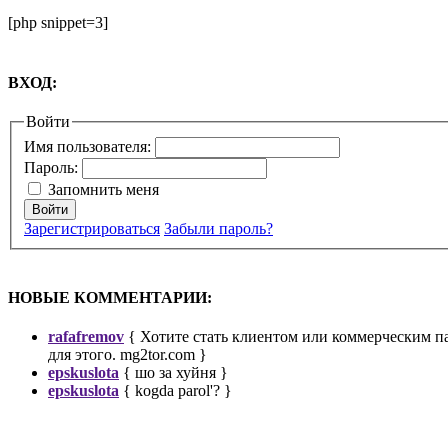
[php snippet=3]
ВХОД:
Войти
Имя пользователя:
Пароль:
Запомнить меня
Войти
Зарегистрироваться
Забыли пароль?
НОВЫЕ КОММЕНТАРИИ:
rafafremov
{ Хотите стать клиентом или коммерческим п
для этого. mg2tor.com }
epskuslota
{ шо за хуйня }
epskuslota
{ kogda parol'? }