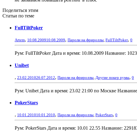
Поделиться этим
Cтатьи по теме
FullTiltPoker
,
,
,
Artem
10.08.2009
10.08.2009
Пароли на фрироллы
,
FullTiltPoker
0
Рум: FullTiltPoker Дата и время: 10.08.2009 Название: 1
Unibet
,
,
,
23.02.2010
26.07.2012
Пароли на фрироллы
,
Другие покер румы
0
Рум: Unibet Дата и время: 23.02 21:00 по Москве Название:
PokerStars
,
,
,
10.01.2010
10.01.2010
Пароли на фрироллы
,
PokerStars
0
Рум: PokerStars Дата и время: 10.01 22.55 Название: 22918