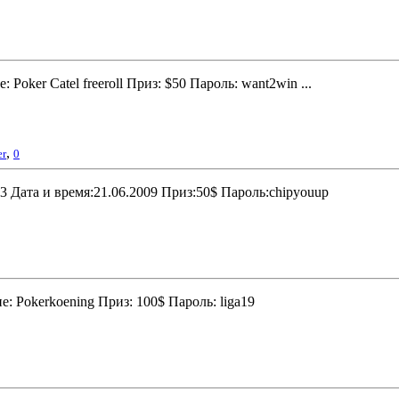
Poker Catel freeroll Приз: $50 Пароль: want2win ...
,
er
0
03 Дата и время:21.06.2009 Приз:50$ Пароль:chipyouup
е: Pokerkoening Приз: 100$ Пароль: liga19