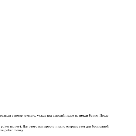
оваться в покер комнате, указав код дающий право на
покер бонус
. После
ee poker money). Для этого вам просто нужно открыть счет для бесплатной
ree poker money.