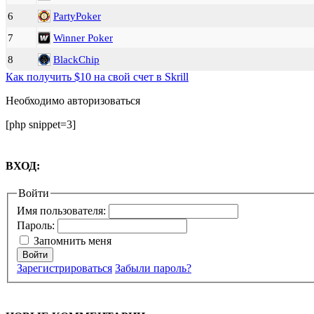
6
PartyPoker
7
Winner Poker
8
BlackChip
Как получить $10 на свой счет в Skrill
Необходимо авторизоваться
[php snippet=3]
ВХОД:
Войти
Имя пользователя:
Пароль:
Запомнить меня
Войти
Зарегистрироваться
Забыли пароль?