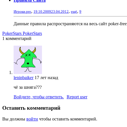
Правила Сайта
,
,
,
Игроки.pro
19.10.2009
23.04.2012
ещё
9
Данные правила распространяются на весь сайт poker-freero
PokerStars
PokerStars
1 комментарий
leninbaiker
17 лет назад
чё за шняга???
Войдите, чтобы ответить.
Report user
Оставить комментарий
Вы должны
войти
чтобы оставить комментарий.