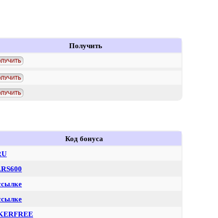
Получить
Код бонуса
RU
ARS600
ссылке
ссылке
KERFREE