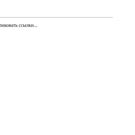
ликовать ссылки...