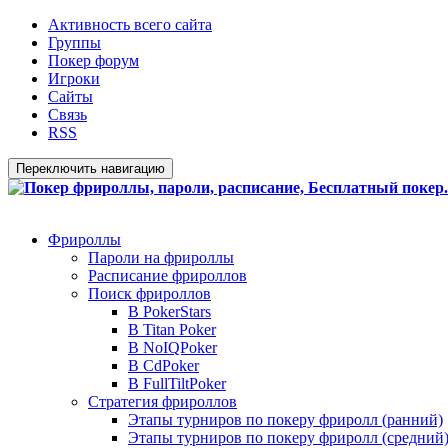
Активность всего сайта
Группы
Покер форум
Игроки
Сайты
Связь
RSS
Переключить навигацию
Фрироллы
Пароли на фрироллы
Расписание фрироллов
Поиск фрироллов
В PokerStars
В Titan Poker
В NoIQPoker
В CdPoker
В FullTiltPoker
Стратегия фрироллов
Этапы турниров по покеру фриролл (ранний)
Этапы турниров по покеру фриролл (средний