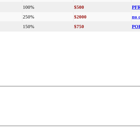
100%
$500
PF
250%
$2000
по 
150%
$750
PO