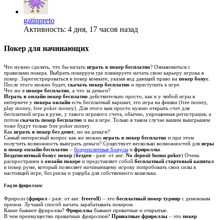
gatinpreto
Активность: 4 дня, 17 часов назад
Покер для начинающих
Что нужно сделать, что бы начать
играть в покер бесплатно
? Ознакомиться с
правилами покера. Выбрать покеррум где планируете начать свою карьеру игрока в
покер. Зарегистрироваться в покер комнате, указав код дающий право на
покер бонус
.
После этого можно будет,
скачать покер бесплатно
и приступить к игре.
Что же в
покере бесплатно
, а что за деньги?
Играть в онлайн покер бесплатно
действительно просто, как и у любой игры в
интернете у
покера онлайн
есть бесплатный вариант, это игра на фишки (free money,
play money, free poker money). Для этого вам просто нужно открыть счет для
бесплатной игры в руме, у такого игрового счета, обычно, упрощенная регистрация, а
потом
скачать покер бесплатно
и вы в игре. Только в таком случае вашим выигрышем
тоже будут только free poker money.
Как
играть в покер без денег
, но на деньги?
Самый интересный вопрос как же можно
играть в покер бесплатно
и при этом
получить возможность выиграть деньги? Существует несколько возможностей для
игры
в покер онлайн бесплатно
–
бездепозитные бонусы
и
фрироллы
.
Бездепозитный бонус покер
(
бездеп
- разг. от анг.
No deposit bonus poker
) Очень
распространен в
онлайн покере
и представляет собой
бесплатный стартовый капитал
в покер руме, который позволяет начинающему игроку попробовать свои силы в
настоящей игре, без риска и ущерба для собственного кошелька.
Faq по фрироллам:
Фриролл (
фрирол
- разг. от анг.
freeroll
) – это
бесплатный покер турнир
с денежным
призом. Лучший способ начать зарабатывать покером.
Какие бывают фрироллы?
Фрироллы
бывают приватные и открытые.
В чем преимущество приватных фрироллов?
Приватные фрироллы
– это
покер