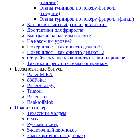
(ранний)
Этапы турниров по покеру фриролл
(средний)
Этапы турниров по покеру фриролл (финал)
Как правильно выбрать игровой стол
Две тактики для фриролла
Быстрая игра на сильной руке
На каком вы уровне?
Покер плюс – как они это делают?-1
Покер плюс – как они это делают?-2
Старайтесь чаще уравнивать ставки на ривере
Тактика игры с опытным соперником
Бездепозитные бонусы
Poker MIRA
888Poker
PokerStrategy
Trimori
PokerTime
BankrollMob
Правила покера
Техасский Холдем
Омаха
Русский покер
5-карточный дро-покер
7-ми карточный стад покер