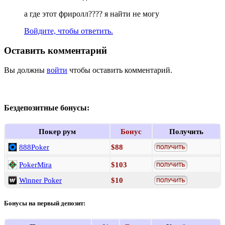
а где этот фриролл???? я найти не могу
Войдите, чтобы ответить.
Оставить комментарий
Вы должны
войти
чтобы оставить комментарий.
Бездепозитные бонусы:
Покер рум
Бонус
Получить
888Poker
$88
PokerMira
$103
Winner Poker
$10
Бонусы на первый депозит: