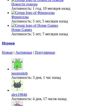
Новости покера
Активность: 1 год, 10 месяцев назад
Фрироллы
Активность: 5 лет, 5 месяцев назад
Home Games
Активность: 5 лет, 7 месяцев назад
Игроки
Новые
|
Активные
|
Популярные
jasonontob
Активность: 3 дня, 1 час назад
alex1984ti
Активность: 4 дня, 17 часов назад