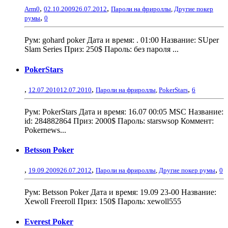
,
,
Arm0
02.10.2009
26.07.2012
Пароли на фрироллы
,
Другие покер
,
румы
0
Рум: gohard poker Дата и время: . 01:00 Название: SUper
Slam Series Приз: 250$ Пароль: без пароля ...
PokerStars
,
,
,
12.07.2010
12.07.2010
Пароли на фрироллы
,
PokerStars
6
Рум: PokerStars Дата и время: 16.07 00:05 MSC Название:
id: 284882864 Приз: 2000$ Пароль: starswsop Коммент:
Pokernews...
Betsson Poker
,
,
,
19.09.2009
26.07.2012
Пароли на фрироллы
,
Другие покер румы
0
Рум: Betsson Poker Дата и время: 19.09 23-00 Название:
Xewoll Freeroll Приз: 150$ Пароль: xewoll555
Everest Poker