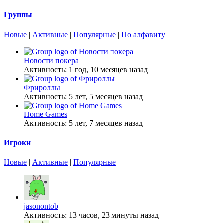
Группы
Новые
|
Активные
|
Популярные
|
По алфавиту
Новости покера
Активность: 1 год, 10 месяцев назад
Фрироллы
Активность: 5 лет, 5 месяцев назад
Home Games
Активность: 5 лет, 7 месяцев назад
Игроки
Новые
|
Активные
|
Популярные
jasonontob
Активность: 13 часов, 23 минуты назад