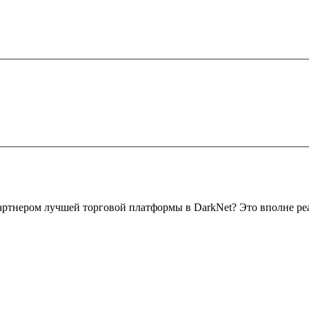
артнером лучшей торговой платформы в DarkNet? Это вполне ре