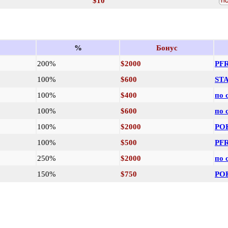
$10
%
Бонус
200%
$2000
PF
100%
$600
ST
100%
$400
по 
100%
$600
по 
100%
$2000
PO
100%
$500
PF
250%
$2000
по 
150%
$750
PO