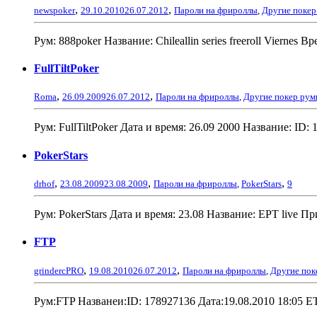
,
,
newspoker
29.10.2010
26.07.2012
Пароли на фрироллы
,
Другие поке
Рум: 888poker Название: Chileallin series freeroll Viernes 
FullTiltPoker
,
,
Roma
26.09.2009
26.07.2012
Пароли на фрироллы
,
Другие покер ру
Рум: FullTiltPoker Дата и время: 26.09 2000 Название: ID:
PokerStars
,
,
,
drhof
23.08.2009
23.08.2009
Пароли на фрироллы
,
PokerStars
9
Рум: PokerStars Дата и время: 23.08 Название: EPT live П
FTP
,
,
grindercPRO
19.08.2010
26.07.2012
Пароли на фрироллы
,
Другие пок
Рум:FTP Названеи:ID: 178927136 Дата:19.08.2010 18:05 