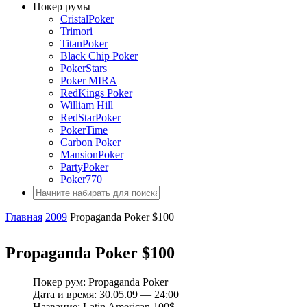
Покер румы
CristalPoker
Trimori
TitanPoker
Black Chip Poker
PokerStars
Poker MIRA
RedKings Poker
William Hill
RedStarPoker
PokerTime
Carbon Poker
MansionPoker
PartyPoker
Poker770
Главная
2009
Propaganda Poker $100
Propaganda Poker $100
Покер рум: Propaganda Poker
Дата и время: 30.05.09 — 24:00
Название: Latin American 100$