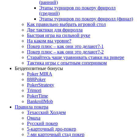
(ранний)
Этапы турниров по покеру фриролл
(средний)
Этапы турниров по покеру фриролл (финал)
Как правильно выбрать игровой стол
Две тактики для фриролла
Быстрая игра на сильной руке
На каком вы уровне?
Покер плюс – как они это делают?-1
Покер плюс – как они это делают?-2
Старайтесь чаще уравнивать ставки на ривере
Тактика игры с опытным соперником
Бездепозитные бонусы
Poker MIRA
888Poker
PokerStrategy
Trimori
PokerTime
BankrollMob
Правила покера
Техасский Холдем
Омаха
Русский покер
5-карточный дро-покер
7-ми карточный стад покер