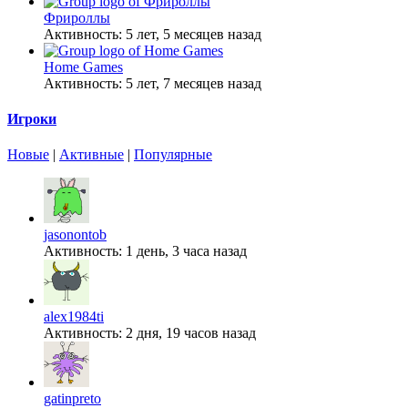
Фрироллы
Активность: 5 лет, 5 месяцев назад
Home Games
Активность: 5 лет, 7 месяцев назад
Игроки
Новые
|
Активные
|
Популярные
jasonontob
Активность: 1 день, 3 часа назад
alex1984ti
Активность: 2 дня, 19 часов назад
gatinpreto