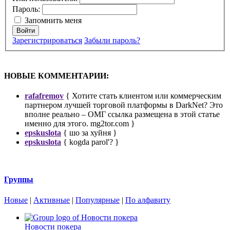
Пароль:
Запомнить меня
Войти
Зарегистрироваться
Забыли пароль?
НОВЫЕ КОММЕНТАРИИ:
rafafremov
{ Хотите стать клиентом или коммерческим
партнером лучшей торговой платформы в DarkNet? Это
вполне реально – ОМГ ссылка размещена в этой статье
именно для этого. mg2tor.com }
epskuslota
{ шо за хуйня }
epskuslota
{ kogda parol'? }
Группы
Новые
|
Активные
|
Популярные
|
По алфавиту
Новости покера