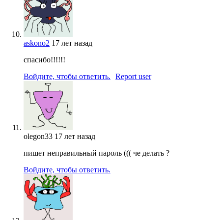
askono2
17 лет назад
спасибо!!!!!!
Войдите, чтобы ответить.
Report user
olegon33
17 лет назад
пишет неправильный пароль ((( че делать ?
Войдите, чтобы ответить.