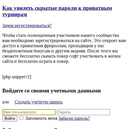
Как увидеть скрытые пароли к приватным
турнирам
Зачем регистрироваться?
Чтобы стать полноценным участником нашего сообщества
вам необходимо зарегистрироваться на сайте. Это откроет вам
доступ к приватным фрироллам, проходящим у нас
бездепозитным бонусам и другим акциям. После этого вы
сможете бесплатно скачать покер софт участвовать в жизни
сайта и бесплатно играть в покер.
[php snippet=2]
Войдите со своими учетными данными
или
Создать учетную запись
Запомнить меня
Забыли пароль?
Войти