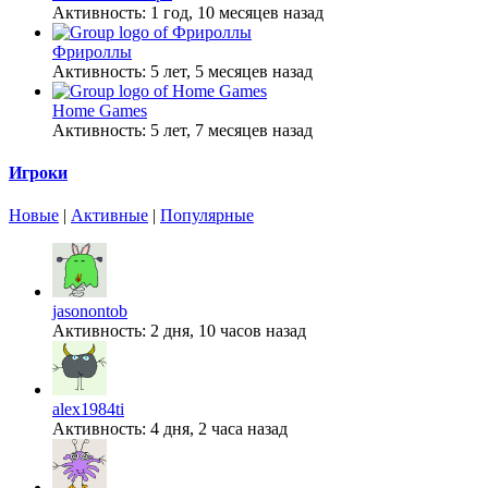
Активность: 1 год, 10 месяцев назад
Фрироллы
Активность: 5 лет, 5 месяцев назад
Home Games
Активность: 5 лет, 7 месяцев назад
Игроки
Новые
|
Активные
|
Популярные
jasonontob
Активность: 2 дня, 10 часов назад
alex1984ti
Активность: 4 дня, 2 часа назад