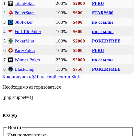
1
TitanPoker
200%
$2000
PFRU
2
PokerStars
100%
$600
STARS600
3
888Poker
100%
$400
по ссылке
4
Full Tilt Poker
100%
$600
по ссылке
5
PokerMira
100%
$2000
POKERFREE
6
PartyPoker
100%
$500
PFRU
7
Winner Poker
250%
$2000
по ссылке
8
BlackChip
150%
$750
POKERFREE
Как получить $10 на свой счет в Skrill
Необходимо авторизоваться
[php snippet=3]
ВХОД:
Войти
Имя пользователя: