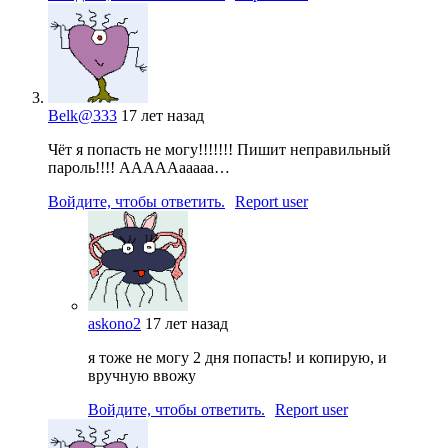
Belk@333
17 лет назад
Чёт я попасть не могу!!!!!!! Пишит неправильный
пароль!!!! АААААааааа…
Войдите, чтобы ответить.
Report user
askono2
17 лет назад
я тоже не могу 2 дня попасть! и копирую, и
вручную ввожу
Войдите, чтобы ответить.
Report user