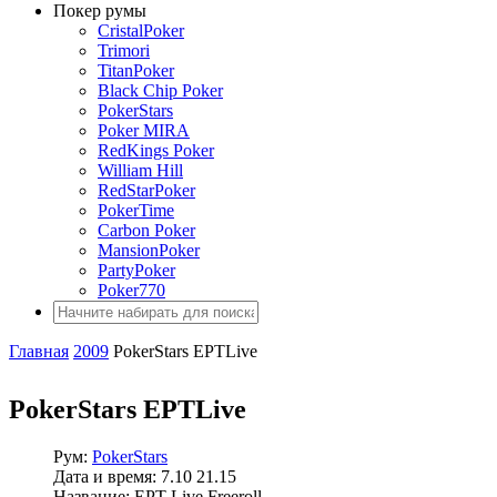
Покер румы
CristalPoker
Trimori
TitanPoker
Black Chip Poker
PokerStars
Poker MIRA
RedKings Poker
William Hill
RedStarPoker
PokerTime
Carbon Poker
MansionPoker
PartyPoker
Poker770
Главная
2009
PokerStars EPTLive
PokerStars EPTLive
Рум:
PokerStars
Дата и время: 7.10 21.15
Название: EPT Live Freeroll