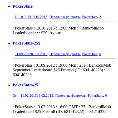
PokerStars-
,
,
,
19.10.2015
19.10.2015
Пароли на фрироллы
,
PokerStars
2
: PokerStars : 19.10.2015 : 12:00 Мск : : BankrollMob
Leaderboard : : : $20 : турнир
PokerStars-25$
,
,
,
01.09.2012
01.09.2012
Пароли на фрироллы
,
PokerStars
0
: PokerStars : 01.09.2012 : 19:00 Мск : 25$ : BankrollMob
September Leaderboard $25 Freeroll (ID: 604140226) :
604140226...
PokerStars-25
,
,
,
Den
11.02.2013
13.02.2013
Пароли на фрироллы
,
PokerStars
0
: PokerStars : 13.02.2013 : 18:00 GMT : 25 : BankrollMob
Leaderboard $25 Freeroll (ID: 681214322) : 681214322 :...