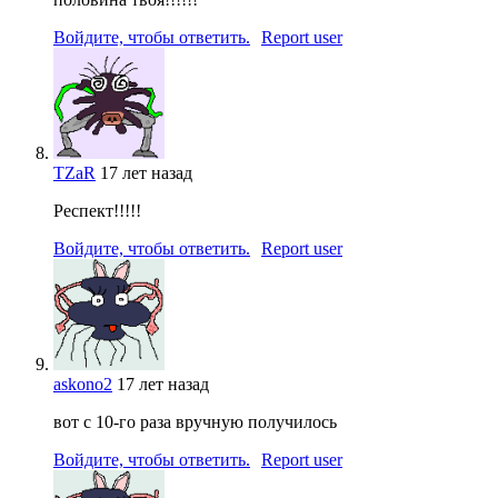
Войдите, чтобы ответить.
Report user
TZaR
17 лет назад
Респект!!!!!
Войдите, чтобы ответить.
Report user
askono2
17 лет назад
вот с 10-го раза вручную получилось
Войдите, чтобы ответить.
Report user