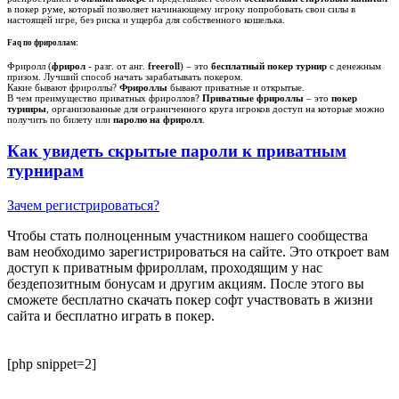
в покер руме, который позволяет начинающему игроку попробовать свои силы в
настоящей игре, без риска и ущерба для собственного кошелька.
Faq по фрироллам:
Фриролл (
фрирол
- разг. от анг.
freeroll
) – это
бесплатный покер турнир
с денежным
призом. Лучший способ начать зарабатывать покером.
Какие бывают фрироллы?
Фрироллы
бывают приватные и открытые.
В чем преимущество приватных фрироллов?
Приватные фрироллы
– это
покер
турниры
, организованные для ограниченного круга игроков доступ на которые можно
получить по билету или
паролю на фриролл
.
Как увидеть скрытые пароли к приватным
турнирам
Зачем регистрироваться?
Чтобы стать полноценным участником нашего сообщества
вам необходимо зарегистрироваться на сайте. Это откроет вам
доступ к приватным фрироллам, проходящим у нас
бездепозитным бонусам и другим акциям. После этого вы
сможете бесплатно скачать покер софт участвовать в жизни
сайта и бесплатно играть в покер.
[php snippet=2]