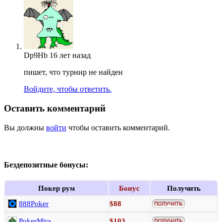
Dp9Hb
16 лет назад
пишет, что турнир не найден
Войдите, чтобы ответить.
Оставить комментарий
Вы должны
войти
чтобы оставить комментарий.
Бездепозитные бонусы:
Покер рум
Бонус
Получить
888Poker
$88
PokerMira
$103