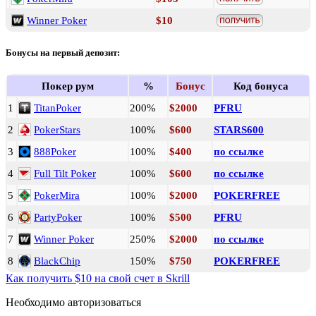
Winner Poker
$10
Бонусы на первый депозит:
Покер рум
%
Бонус
Код бонуса
1
TitanPoker
200%
$2000
PFRU
2
PokerStars
100%
$600
STARS600
3
888Poker
100%
$400
по ссылке
4
Full Tilt Poker
100%
$600
по ссылке
5
PokerMira
100%
$2000
POKERFREE
6
PartyPoker
100%
$500
PFRU
7
Winner Poker
250%
$2000
по ссылке
8
BlackChip
150%
$750
POKERFREE
Как получить $10 на свой счет в Skrill
Необходимо авторизоваться