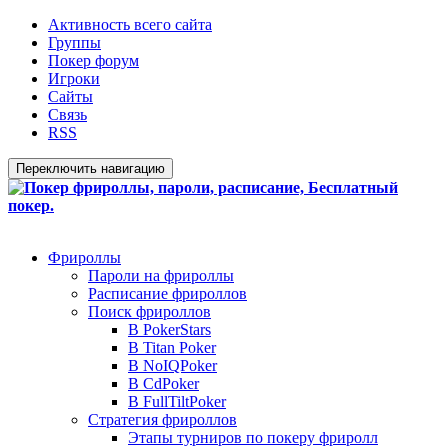
Активность всего сайта
Группы
Покер форум
Игроки
Сайты
Связь
RSS
Переключить навигацию
Фрироллы
Пароли на фрироллы
Расписание фрироллов
Поиск фрироллов
В PokerStars
В Titan Poker
В NoIQPoker
В CdPoker
В FullTiltPoker
Стратегия фрироллов
Этапы турниров по покеру фриролл