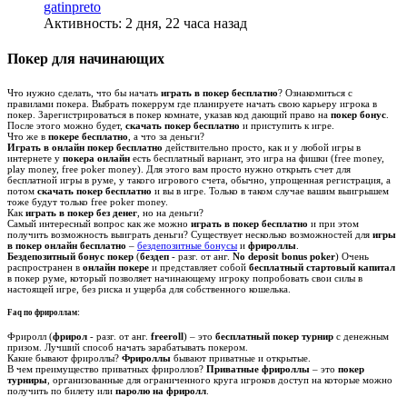
gatinpreto
Активность: 2 дня, 22 часа назад
Покер для начинающих
Что нужно сделать, что бы начать
играть в покер бесплатно
? Ознакомиться с
правилами покера. Выбрать покеррум где планируете начать свою карьеру игрока в
покер. Зарегистрироваться в покер комнате, указав код дающий право на
покер бонус
.
После этого можно будет,
скачать покер бесплатно
и приступить к игре.
Что же в
покере бесплатно
, а что за деньги?
Играть в онлайн покер бесплатно
действительно просто, как и у любой игры в
интернете у
покера онлайн
есть бесплатный вариант, это игра на фишки (free money,
play money, free poker money). Для этого вам просто нужно открыть счет для
бесплатной игры в руме, у такого игрового счета, обычно, упрощенная регистрация, а
потом
скачать покер бесплатно
и вы в игре. Только в таком случае вашим выигрышем
тоже будут только free poker money.
Как
играть в покер без денег
, но на деньги?
Самый интересный вопрос как же можно
играть в покер бесплатно
и при этом
получить возможность выиграть деньги? Существует несколько возможностей для
игры
в покер онлайн бесплатно
–
бездепозитные бонусы
и
фрироллы
.
Бездепозитный бонус покер
(
бездеп
- разг. от анг.
No deposit bonus poker
) Очень
распространен в
онлайн покере
и представляет собой
бесплатный стартовый капитал
в покер руме, который позволяет начинающему игроку попробовать свои силы в
настоящей игре, без риска и ущерба для собственного кошелька.
Faq по фрироллам:
Фриролл (
фрирол
- разг. от анг.
freeroll
) – это
бесплатный покер турнир
с денежным
призом. Лучший способ начать зарабатывать покером.
Какие бывают фрироллы?
Фрироллы
бывают приватные и открытые.
В чем преимущество приватных фрироллов?
Приватные фрироллы
– это
покер
турниры
, организованные для ограниченного круга игроков доступ на которые можно
получить по билету или
паролю на фриролл
.