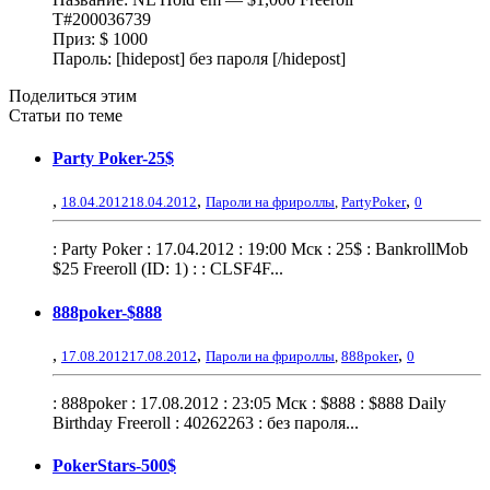
T#200036739
Приз: $ 1000
Пароль: [hidepost] без пароля [/hidepost]
Поделиться этим
Cтатьи по теме
Party Poker-25$
,
,
,
18.04.2012
18.04.2012
Пароли на фрироллы
,
PartyPoker
0
: Party Poker : 17.04.2012 : 19:00 Мск : 25$ : BankrollMob
$25 Freeroll (ID: 1) : : CLSF4F...
888poker-$888
,
,
,
17.08.2012
17.08.2012
Пароли на фрироллы
,
888poker
0
: 888poker : 17.08.2012 : 23:05 Мск : $888 : $888 Daily
Birthday Freeroll : 40262263 : без пароля...
PokerStars-500$