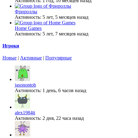
Активность: 1 год, 10 месяцев назад
Фрироллы
Активность: 5 лет, 5 месяцев назад
Home Games
Активность: 5 лет, 7 месяцев назад
Игроки
Новые
|
Активные
|
Популярные
jasonontob
Активность: 1 день, 6 часов назад
alex1984ti
Активность: 2 дня, 22 часа назад