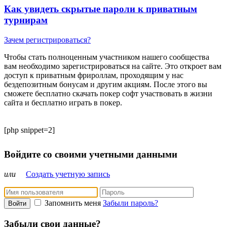
Как увидеть скрытые пароли к приватным
турнирам
Зачем регистрироваться?
Чтобы стать полноценным участником нашего сообщества
вам необходимо зарегистрироваться на сайте. Это откроет вам
доступ к приватным фрироллам, проходящим у нас
бездепозитным бонусам и другим акциям. После этого вы
сможете бесплатно скачать покер софт участвовать в жизни
сайта и бесплатно играть в покер.
[php snippet=2]
Войдите со своими учетными данными
или
Создать учетную запись
Запомнить меня
Забыли пароль?
Войти
Забыли свои данные?