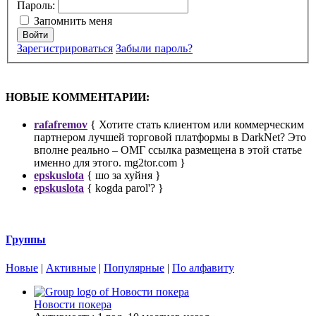
Пароль:
Запомнить меня
Войти
Зарегистрироваться
Забыли пароль?
НОВЫЕ КОММЕНТАРИИ:
rafafremov
{ Хотите стать клиентом или коммерческим
партнером лучшей торговой платформы в DarkNet? Это
вполне реально – ОМГ ссылка размещена в этой статье
именно для этого. mg2tor.com }
epskuslota
{ шо за хуйня }
epskuslota
{ kogda parol'? }
Группы
Новые
|
Активные
|
Популярные
|
По алфавиту
Новости покера