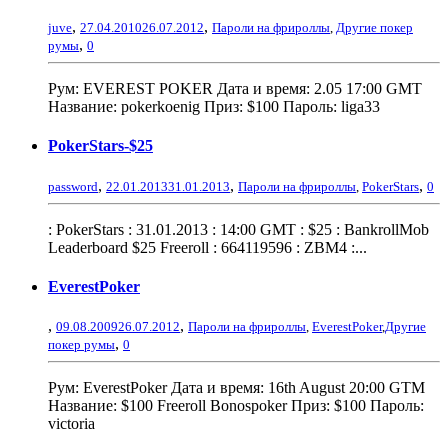
,
,
juve
27.04.2010
26.07.2012
Пароли на фрироллы
,
Другие покер
,
румы
0
Рум: EVEREST POKER Дата и время: 2.05 17:00 GMT
Название: pokerkoenig Приз: $100 Пароль: liga33
PokerStars-$25
,
,
,
password
22.01.2013
31.01.2013
Пароли на фрироллы
,
PokerStars
0
: PokerStars : 31.01.2013 : 14:00 GMT : $25 : BankrollMob
Leaderboard $25 Freeroll : 664119596 : ZBM4 :...
EverestPoker
,
,
09.08.2009
26.07.2012
Пароли на фрироллы
,
EverestPoker
,
Другие
,
покер румы
0
Рум: EverestPoker Дата и время: 16th August 20:00 GTM
Название: $100 Freeroll Bonospoker Приз: $100 Пароль:
victoria