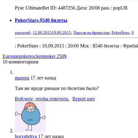
Рум: UltimateBet ID: 4487256 Дата: 20/08 pass : popUB
PokerStars-$540 билеты
,
,
,
password
12.09.2015
19.09.2015
Пароли на фрироллы
,
PokerStars
0
: PokerStars : 19.09.2015 : 20:00 Мск : $540 билеты : Фр
Eurostarpoker
rockempoker 250$
10 комментариев
manora
17 лет назад
Там же вроде раньше по билетам было?
Войдите, чтобы ответить.
Report user
boryabritva
17 лет назад