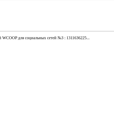
ибай WCOOP для социальных сетей №3 : 1311636225...