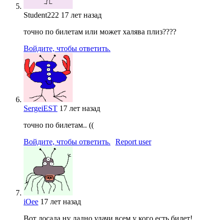
Student222
17 лет назад
точно по билетам или может халява плиз????
Войдите, чтобы ответить.
SergeiEST
17 лет назад
точно по билетам.. ((
Войдите, чтобы ответить.
Report user
iOee
17 лет назад
Вот досада,ну ладно удачи всем у кого есть билет!