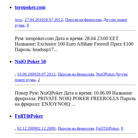
toropoker.com
,
,
juve
27.04.2010
26.07.2012
Пароли на фрироллы
,
Другие покер
,
румы
0
Рум: toropoker.com Дата и время: 28.04 23:00 EET
Название: Exclusive 100 Euro Affiliate Freeroll Приз: €100
Пароль: headsup17...
NoiQ Poker 50
,
,
10.06.2009
26.07.2012
Пароли на фрироллы
,
NoiQPoker
,
Другие
,
покер румы
2
Покер Рум: NoiQPoker Дата и время: 10.06.09 Название
фриролла: PRIVATE NOIQ POKER FREEROLLS Пароль
на фриролл: ENJOYNOIQ ...
FullTiltPoker
,
,
,
02.12.2009
02.12.2009
Пароли на фрироллы
,
FullTiltPoker
8