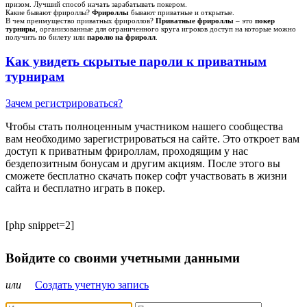
призом. Лучший способ начать зарабатывать покером.
Какие бывают фрироллы?
Фрироллы
бывают приватные и открытые.
В чем преимущество приватных фрироллов?
Приватные фрироллы
– это
покер
турниры
, организованные для ограниченного круга игроков доступ на которые можно
получить по билету или
паролю на фриролл
.
Как увидеть скрытые пароли к приватным
турнирам
Зачем регистрироваться?
Чтобы стать полноценным участником нашего сообщества
вам необходимо зарегистрироваться на сайте. Это откроет вам
доступ к приватным фрироллам, проходящим у нас
бездепозитным бонусам и другим акциям. После этого вы
сможете бесплатно скачать покер софт участвовать в жизни
сайта и бесплатно играть в покер.
[php snippet=2]
Войдите со своими учетными данными
или
Создать учетную запись