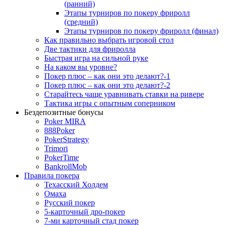
(ранний)
Этапы турниров по покеру фриролл
(средний)
Этапы турниров по покеру фриролл (финал)
Как правильно выбрать игровой стол
Две тактики для фриролла
Быстрая игра на сильной руке
На каком вы уровне?
Покер плюс – как они это делают?-1
Покер плюс – как они это делают?-2
Старайтесь чаще уравнивать ставки на ривере
Тактика игры с опытным соперником
Бездепозитные бонусы
Poker MIRA
888Poker
PokerStrategy
Trimori
PokerTime
BankrollMob
Правила покера
Техасский Холдем
Омаха
Русский покер
5-карточный дро-покер
7-ми карточный стад покер