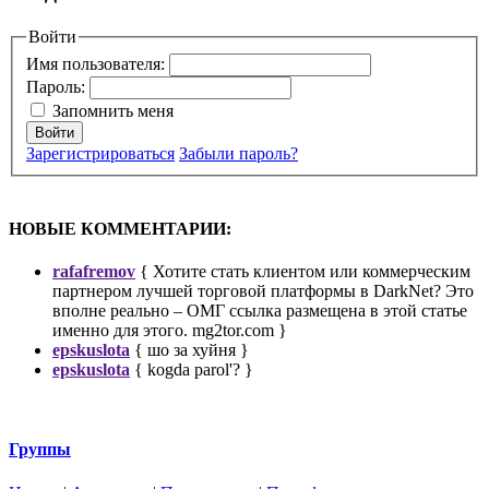
Войти
Имя пользователя:
Пароль:
Запомнить меня
Войти
Зарегистрироваться
Забыли пароль?
НОВЫЕ КОММЕНТАРИИ:
rafafremov
{ Хотите стать клиентом или коммерческим
партнером лучшей торговой платформы в DarkNet? Это
вполне реально – ОМГ ссылка размещена в этой статье
именно для этого. mg2tor.com }
epskuslota
{ шо за хуйня }
epskuslota
{ kogda parol'? }
Группы