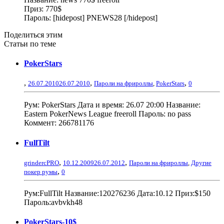
Приз: 770$
Пароль: [hidepost] PNEWS28 [/hidepost]
Поделиться этим
Cтатьи по теме
PokerStars
,
,
,
26.07.2010
26.07.2010
Пароли на фрироллы
,
PokerStars
0
Рум: PokerStars Дата и время: 26.07 20:00 Название:
Eastern PokerNews League freeroll Пароль: no pass
Коммент: 266781176
FullTilt
,
,
grindercPRO
10.12.2009
26.07.2012
Пароли на фрироллы
,
Другие
,
покер румы
0
Рум:FullTilt Название:120276236 Дата:10.12 Приз:$150
Пароль:avbvkh48
PokerStars-10$