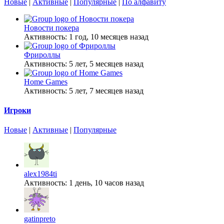
Новые
|
Активные
|
Популярные
|
По алфавиту
Новости покера
Активность: 1 год, 10 месяцев назад
Фрироллы
Активность: 5 лет, 5 месяцев назад
Home Games
Активность: 5 лет, 7 месяцев назад
Игроки
Новые
|
Активные
|
Популярные
alex1984ti
Активность: 1 день, 10 часов назад
gatinpreto