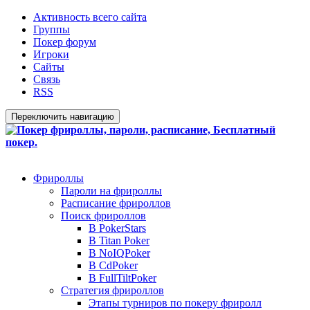
Активность всего сайта
Группы
Покер форум
Игроки
Сайты
Связь
RSS
Переключить навигацию
Фрироллы
Пароли на фрироллы
Расписание фрироллов
Поиск фрироллов
В PokerStars
В Titan Poker
В NoIQPoker
В CdPoker
В FullTiltPoker
Стратегия фрироллов
Этапы турниров по покеру фриролл