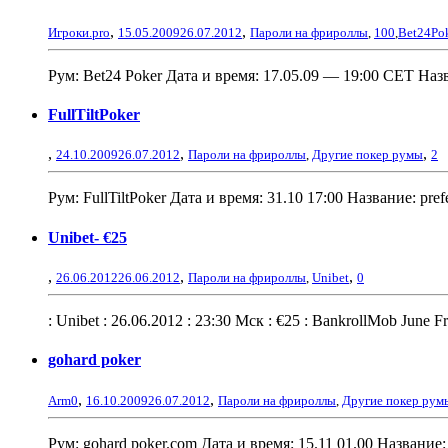
,
,
Игроки.pro
15.05.2009
26.07.2012
Пароли на фрироллы
,
100
,
Bet24Po
Рум: Bet24 Poker Дата и время: 17.05.09 — 19:00 CET Наз
FullTiltPoker
,
,
,
24.10.2009
26.07.2012
Пароли на фрироллы
,
Другие покер румы
2
Рум: FullTiltPoker Дата и время: 31.10 17:00 Название: pre
Unibet- €25
,
,
,
26.06.2012
26.06.2012
Пароли на фрироллы
,
Unibet
0
: Unibet : 26.06.2012 : 23:30 Мск : €25 : BankrollMob June F
gohard poker
,
,
Arm0
16.10.2009
26.07.2012
Пароли на фрироллы
,
Другие покер рум
Рум: gohard poker.com Дата и время: 15.11 01.00 Название: R