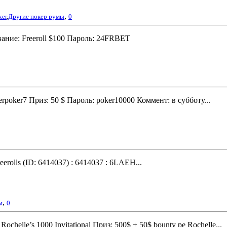
,
ker
,
Другие покер румы
0
вание: Freeroll $100 Пароль: 24FRBET
ferpoker7 Приз: 50 $ Пароль: poker10000 Коммент: в субботу...
reerolls (ID: 6414037) : 6414037 : 6LAEH...
,
ы
0
ochelle’s 1000 Invitational Приз: 500$ + 50$ bounty pe Rochelle...