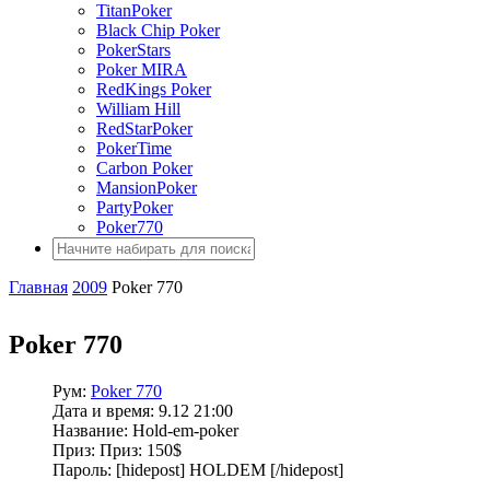
TitanPoker
Black Chip Poker
PokerStars
Poker MIRA
RedKings Poker
William Hill
RedStarPoker
PokerTime
Carbon Poker
MansionPoker
PartyPoker
Poker770
Главная
2009
Poker 770
Poker 770
Рум:
Poker 770
Дата и время: 9.12 21:00
Название: Hold-em-poker
Приз: Приз: 150$
Пароль: [hidepost] HOLDEM [/hidepost]