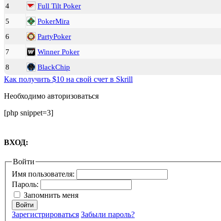
4
Full Tilt Poker
5
PokerMira
6
PartyPoker
7
Winner Poker
8
BlackChip
Как получить $10 на свой счет в Skrill
Необходимо авторизоваться
[php snippet=3]
ВХОД:
Войти
Имя пользователя:
Пароль:
Запомнить меня
Войти
Зарегистрироваться
Забыли пароль?