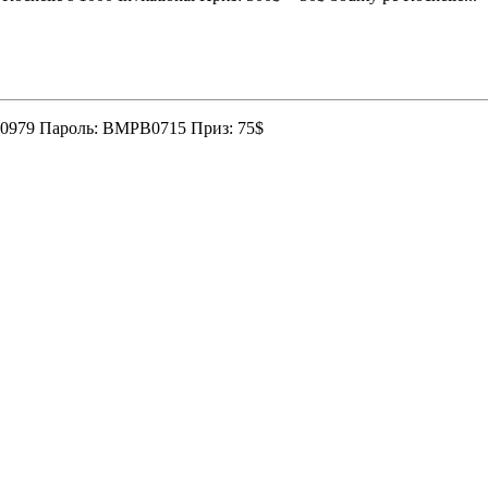
9070979 Пароль: BMPB0715 Приз: 75$