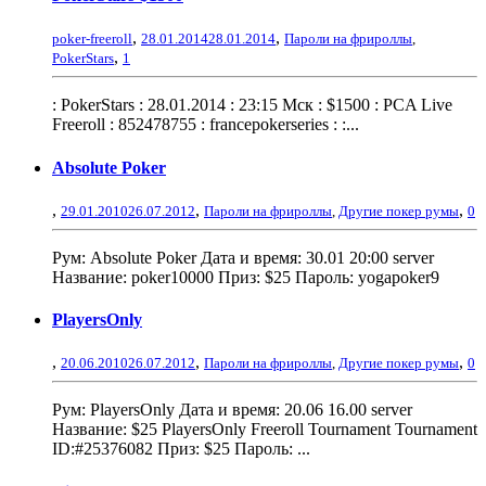
,
,
poker-freeroll
28.01.2014
28.01.2014
Пароли на фрироллы
,
,
PokerStars
1
: PokerStars : 28.01.2014 : 23:15 Мск : $1500 : PCA Live
Freeroll : 852478755 : francepokerseries : :...
Absolute Poker
,
,
,
29.01.2010
26.07.2012
Пароли на фрироллы
,
Другие покер румы
0
Рум: Absolute Poker Дата и время: 30.01 20:00 server
Название: poker10000 Приз: $25 Пароль: yogapoker9
PlayersOnly
,
,
,
20.06.2010
26.07.2012
Пароли на фрироллы
,
Другие покер румы
0
Рум: PlayersOnly Дата и время: 20.06 16.00 server
Название: $25 PlayersOnly Freeroll Tournament Tournament
ID:#25376082 Приз: $25 Пароль: ...