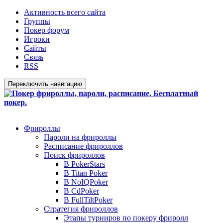
Активность всего сайта
Группы
Покер форум
Игроки
Сайты
Связь
RSS
Переключить навигацию
Фрироллы
Пароли на фрироллы
Расписание фрироллов
Поиск фрироллов
В PokerStars
В Titan Poker
В NoIQPoker
В CdPoker
В FullTiltPoker
Стратегия фрироллов
Этапы турниров по покеру фриролл