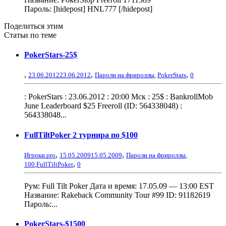
Пароль: [hidepost] HNL777 [/hidepost]
Поделиться этим
Cтатьи по теме
PokerStars-25$
,
,
,
23.06.2012
23.06.2012
Пароли на фрироллы
,
PokerStars
0
: PokerStars : 23.06.2012 : 20:00 Мск : 25$ : BankrollMob
June Leaderboard $25 Freeroll (ID: 564338048) :
564338048...
FullTiltPoker 2 турнира по $100
,
,
Игроки.pro
15.05.2009
15.05.2009
Пароли на фрироллы
,
,
100
,
FullTiltPoker
0
Рум: Full Tilt Poker Дата и время: 17.05.09 — 13:00 EST
Название: Rakeback Community Tour #99 ID: 91182619
Пароль:...
PokerStars-$1500