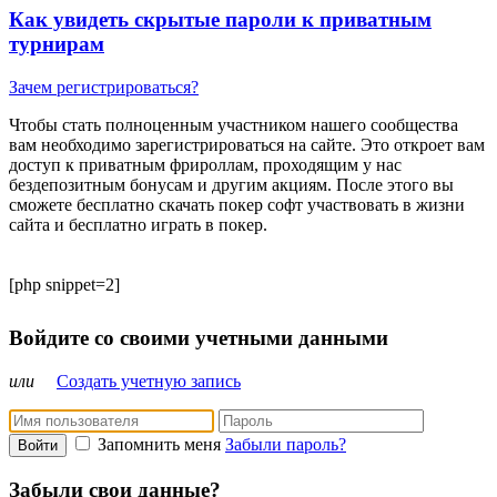
Как увидеть скрытые пароли к приватным
турнирам
Зачем регистрироваться?
Чтобы стать полноценным участником нашего сообщества
вам необходимо зарегистрироваться на сайте. Это откроет вам
доступ к приватным фрироллам, проходящим у нас
бездепозитным бонусам и другим акциям. После этого вы
сможете бесплатно скачать покер софт участвовать в жизни
сайта и бесплатно играть в покер.
[php snippet=2]
Войдите со своими учетными данными
или
Создать учетную запись
Запомнить меня
Забыли пароль?
Войти
Забыли свои данные?