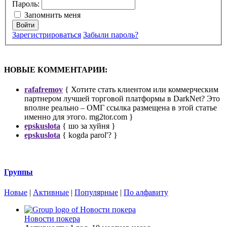
Пароль:
Запомнить меня
Войти
Зарегистрироваться
Забыли пароль?
НОВЫЕ КОММЕНТАРИИ:
rafafremov
{ Хотите стать клиентом или коммерческим
партнером лучшей торговой платформы в DarkNet? Это
вполне реально – ОМГ ссылка размещена в этой статье
именно для этого. mg2tor.com }
epskuslota
{ шо за хуйня }
epskuslota
{ kogda parol'? }
Группы
Новые
|
Активные
|
Популярные
|
По алфавиту
Новости покера