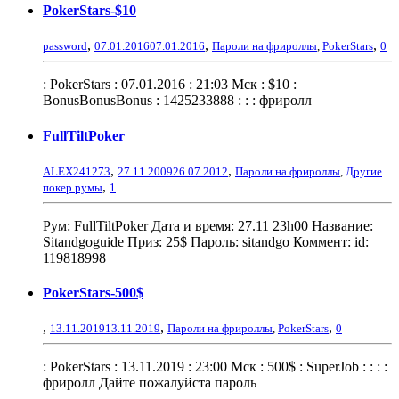
PokerStars-$10
,
,
,
password
07.01.2016
07.01.2016
Пароли на фрироллы
,
PokerStars
0
: PokerStars : 07.01.2016 : 21:03 Мск : $10 :
BonusBonusBonus : 1425233888 : : : фриролл
FullTiltPoker
,
,
ALEX241273
27.11.2009
26.07.2012
Пароли на фрироллы
,
Другие
,
покер румы
1
Рум: FullTiltPoker Дата и время: 27.11 23h00 Название:
Sitandgoguide Приз: 25$ Пароль: sitandgo Коммент: id:
119818998
PokerStars-500$
,
,
,
13.11.2019
13.11.2019
Пароли на фрироллы
,
PokerStars
0
: PokerStars : 13.11.2019 : 23:00 Мск : 500$ : SuperJob : : : :
фриролл Дайте пожалуйста пароль