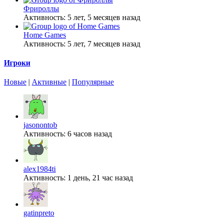
Фрироллы
Активность: 5 лет, 5 месяцев назад
Home Games
Активность: 5 лет, 7 месяцев назад
Игроки
Новые
|
Активные
|
Популярные
jasonontob
Активность: 6 часов назад
alex1984ti
Активность: 1 день, 21 час назад
gatinpreto