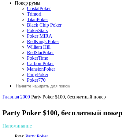
Покер румы
CristalPoker
Trimori
TitanPoker
Black Chip Poker
PokerStars
Poker MIRA
RedKings Poker
William Hill
RedStarPoker
PokerTime
Carbon Poker
MansionPoker
PartyPoker
Poker770
Главная
2009
Party Poker $100, бесплатный покер
Party Poker $100, бесплатный покер
Напоминание
Рум:
Party Poker