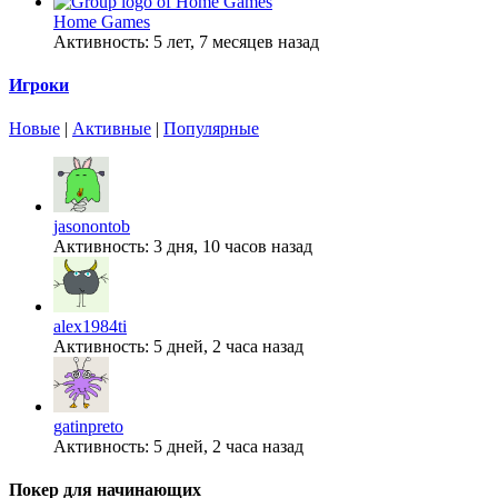
Home Games
Активность: 5 лет, 7 месяцев назад
Игроки
Новые
|
Активные
|
Популярные
jasonontob
Активность: 3 дня, 10 часов назад
alex1984ti
Активность: 5 дней, 2 часа назад
gatinpreto
Активность: 5 дней, 2 часа назад
Покер для начинающих