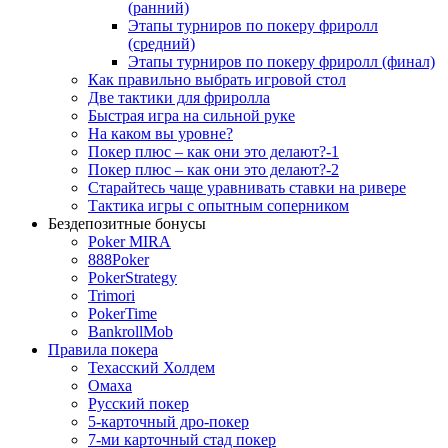
(ранний)
Этапы турниров по покеру фриролл
(средний)
Этапы турниров по покеру фриролл (финал)
Как правильно выбрать игровой стол
Две тактики для фриролла
Быстрая игра на сильной руке
На каком вы уровне?
Покер плюс – как они это делают?-1
Покер плюс – как они это делают?-2
Старайтесь чаще уравнивать ставки на ривере
Тактика игры с опытным соперником
Бездепозитные бонусы
Poker MIRA
888Poker
PokerStrategy
Trimori
PokerTime
BankrollMob
Правила покера
Техасский Холдем
Омаха
Русский покер
5-карточный дро-покер
7-ми карточный стад покер