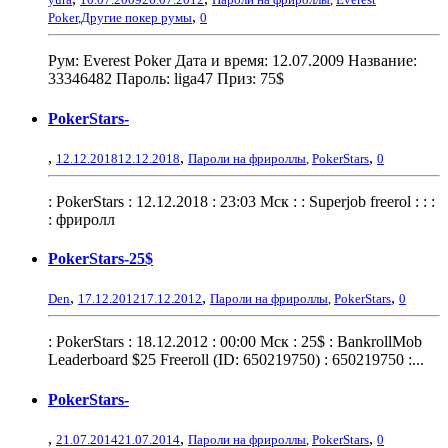
,
Poker
,
Другие покер румы
0
Рум: Everest Poker Дата и время: 12.07.2009 Название:
33346482 Пароль: liga47 Приз: 75$
PokerStars-
,
,
,
12.12.2018
12.12.2018
Пароли на фрироллы
,
PokerStars
0
: PokerStars : 12.12.2018 : 23:03 Мск : : Superjob freerol : : :
: фриролл
PokerStars-25$
,
,
,
Den
17.12.2012
17.12.2012
Пароли на фрироллы
,
PokerStars
0
: PokerStars : 18.12.2012 : 00:00 Мск : 25$ : BankrollMob
Leaderboard $25 Freeroll (ID: 650219750) : 650219750 :...
PokerStars-
,
,
,
21.07.2014
21.07.2014
Пароли на фрироллы
,
PokerStars
0