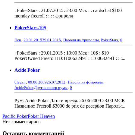
: PokerStars : 21.07.2014 : 23:00 Мск : : cardschat $100
monday freeroll : : : : фриролл
PokerStars-10$
,
,
,
Den
29.01.2015
29.01.2015
Пароли на фрироллы
,
PokerStars
0
: PokerStars : 29.01.2015 : 19:00 Мск : 10$ : $10
PokerOwned Freeroll ID:1100632491 : 1100632491 : : :...
Acide Poker
,
,
0legan
09.06.2009
26.07.2012
Пароли на фрироллы
,
,
AcidePoker
,
Другие покер румы
0
Рум: Acide Poker Дата и время: 26 06 2009 23:00 МСК
Название: Freeroll $3000 de prix de peception Пароль:...
Pacific Poker
Poker Heaven
Нет комментариев
Оставить комментарий