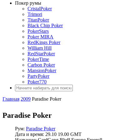
Покер румы
CristalPoker
Trimori
TitanPoker
Black Chip Poker
PokerStars
Poker MIRA
RedKings Poker
William Hill
RedStarPoker
PokerTime
Carbon Poker
MansionPoker
PartyPoker
Poker770
Главная
2009
Paradise Poker
Paradise Poker
Рум:
Paradise Poker
Дата и время: 29.10 19.00 GMT
Название: CardGang Bluff Europe Freeroll