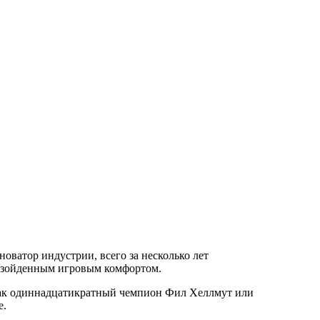
оватор индустрии, всего за несколько лет
евзойденным игровым комфортом.
 как одиннадцатикратный чемпион Фил Хеллмут или
е.