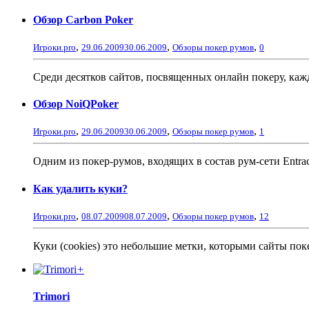
Обзор Carbon Poker
,
,
,
Игроки.pro
29.06.2009
30.06.2009
Обзоры покер румов
0
Среди десятков сайтов, посвященных онлайн покеру, кажды
Обзор NoiQPoker
,
,
,
Игроки.pro
29.06.2009
30.06.2009
Обзоры покер румов
1
Одним из покер-румов, входящих в состав рум-сети Entra
Как удалить куки?
,
,
,
Игроки.pro
08.07.2009
08.07.2009
Обзоры покер румов
12
Куки (cookies) это небольшие метки, которыми сайты по
+
Trimori