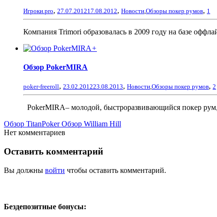
,
,
,
Игроки.pro
27.07.2012
17.08.2012
Новости
,
Обзоры покер румов
1
Компания Trimori образовалась в 2009 году на базе оффла
+
Обзор PokerMIRA
,
,
,
poker-freeroll
23.02.2012
23.08.2013
Новости
,
Обзоры покер румов
2
PokerMIRA– молодой, быстроразвивающийся покер рум, в
Обзор TitanPoker
Обзор William Hill
Нет комментариев
Оставить комментарий
Вы должны
войти
чтобы оставить комментарий.
Бездепозитные бонусы: