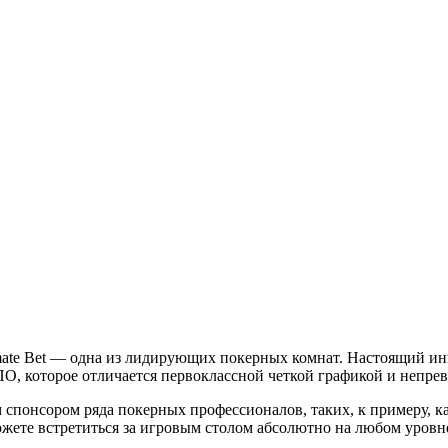
ate Bet — одна из лидирующих покерных комнат. Настоящий инн
О, которое отличается первоклассной четкой графикой и непр
м спонсором ряда покерных профессионалов, таких, к примеру,
жете встретиться за игровым столом абсолютно на любом уровн