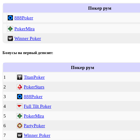
Покер рум
888Poker
PokerMira
Winner Poker
Бонусы на первый депозит:
Покер рум
1
TitanPoker
2
PokerStars
3
888Poker
4
Full Tilt Poker
5
PokerMira
6
PartyPoker
7
Winner Poker