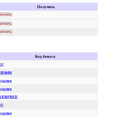
Получить
Код бонуса
RU
ARS600
ссылке
ссылке
KERFREE
RU
ссылке