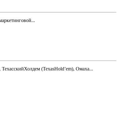
маркетинговой...
ТехасскийХолдем (TexasHold’em), Омаха...