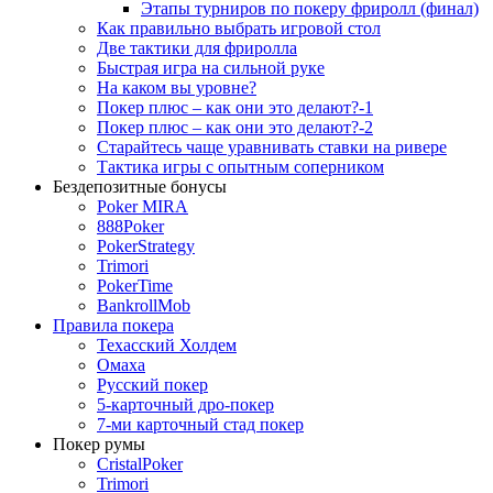
Этапы турниров по покеру фриролл (финал)
Как правильно выбрать игровой стол
Две тактики для фриролла
Быстрая игра на сильной руке
На каком вы уровне?
Покер плюс – как они это делают?-1
Покер плюс – как они это делают?-2
Старайтесь чаще уравнивать ставки на ривере
Тактика игры с опытным соперником
Бездепозитные бонусы
Poker MIRA
888Poker
PokerStrategy
Trimori
PokerTime
BankrollMob
Правила покера
Техасский Холдем
Омаха
Русский покер
5-карточный дро-покер
7-ми карточный стад покер
Покер румы
CristalPoker
Trimori