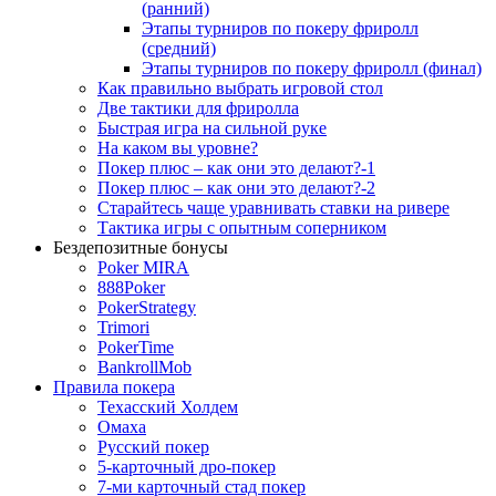
(ранний)
Этапы турниров по покеру фриролл
(средний)
Этапы турниров по покеру фриролл (финал)
Как правильно выбрать игровой стол
Две тактики для фриролла
Быстрая игра на сильной руке
На каком вы уровне?
Покер плюс – как они это делают?-1
Покер плюс – как они это делают?-2
Старайтесь чаще уравнивать ставки на ривере
Тактика игры с опытным соперником
Бездепозитные бонусы
Poker MIRA
888Poker
PokerStrategy
Trimori
PokerTime
BankrollMob
Правила покера
Техасский Холдем
Омаха
Русский покер
5-карточный дро-покер
7-ми карточный стад покер