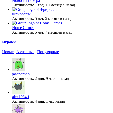
Новости покера
Активность: 1 год, 10 месяцев назад
Фрироллы
Активность: 5 лет, 5 месяцев назад
Home Games
Активность: 5 лет, 7 месяцев назад
Игроки
Новые
|
Активные
|
Популярные
jasonontob
Активность: 2 дня, 9 часов назад
alex1984ti
Активность: 4 дня, 1 час назад