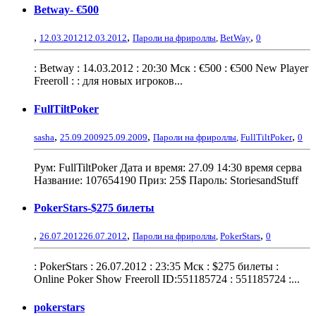
Betway- €500
,
,
,
12.03.2012
12.03.2012
Пароли на фрироллы
,
BetWay
0
: Betway : 14.03.2012 : 20:30 Мск : €500 : €500 New Player
Freeroll : : для новых игроков...
FullTiltPoker
,
,
,
sasha
25.09.2009
25.09.2009
Пароли на фрироллы
,
FullTiltPoker
0
Рум: FullTiltPoker Дата и время: 27.09 14:30 время серва
Название: 107654190 Приз: 25$ Пароль: StoriesandStuff
PokerStars-$275 билеты
,
,
,
26.07.2012
26.07.2012
Пароли на фрироллы
,
PokerStars
0
: PokerStars : 26.07.2012 : 23:35 Мск : $275 билеты :
Online Poker Show Freeroll ID:551185724 : 551185724 :...
pokerstars