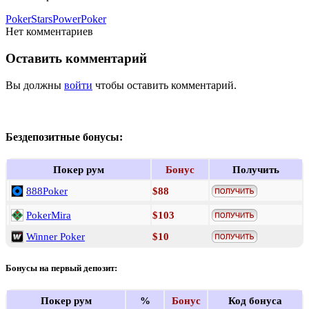
PokerStars
PowerPoker
Нет комментариев
Оставить комментарий
Вы должны
войти
чтобы оставить комментарий.
Бездепозитные бонусы:
Покер рум
Бонус
Получить
888Poker
$88
PokerMira
$103
Winner Poker
$10
Бонусы на первый депозит:
Покер рум
%
Бонус
Код бонуса