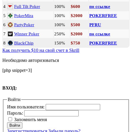
4
Full Tilt Poker
100%
$600
по ссылке
5
PokerMira
100%
$2000
POKERFREE
6
PartyPoker
100%
$500
PFRU
7
Winner Poker
250%
$2000
по ссылке
8
BlackChip
150%
$750
POKERFREE
Как получить $10 на свой счет в Skrill
Необходимо авторизоваться
[php snippet=3]
ВХОД:
Войти
Имя пользователя:
Пароль:
Запомнить меня
Войти
Зарегистрироваться
Забыли пароль?