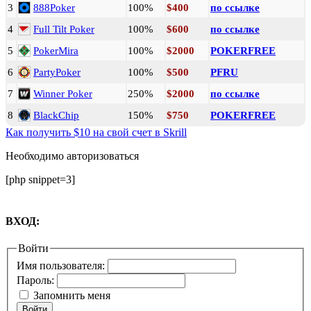
3
888Poker
100%
$400
по ссылке
4
Full Tilt Poker
100%
$600
по ссылке
5
PokerMira
100%
$2000
POKERFREE
6
PartyPoker
100%
$500
PFRU
7
Winner Poker
250%
$2000
по ссылке
8
BlackChip
150%
$750
POKERFREE
Как получить $10 на свой счет в Skrill
Необходимо авторизоваться
[php snippet=3]
ВХОД:
Войти
Имя пользователя:
Пароль:
Запомнить меня
Войти