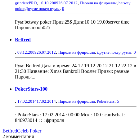
,
,
grindercPRO
10.10.2009
26.07.2012
Пароли на фрироллы
,
betway
,
poker
,
Другие покер румы
0
Рум:betway poker Приз:25$ Дата:10.10 19.00server time
Пароль:moob025
Betfred
,
,
,
08.12.2009
26.07.2012
Пароли на фрироллы
,
Другие покер румы
0
Рум: Betfred Дата и время: 24.12 19.12 20.12 21.12 22.12 в
21:30 Название: Xmas Bankroll Booster Призы: разные
Пароль:...
PokerStars-100
,
,
,
17.02.2014
17.02.2014
Пароли на фрироллы
,
PokerStars
5
: PokerStars : 17.02.2014 : 00:00 Мск : 100 : cardschat :
846973014 : : : фриролл
Betfred
Celeb Poker
2 комментария