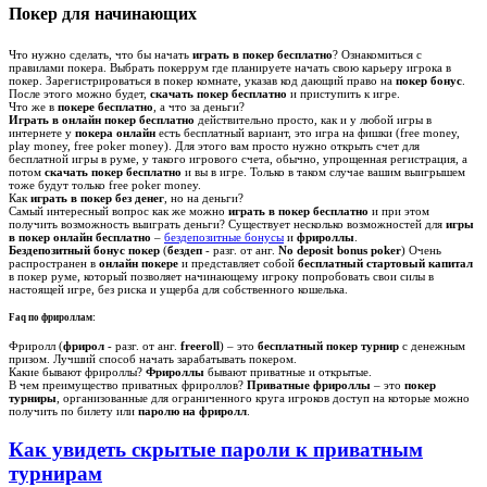
Покер для начинающих
Что нужно сделать, что бы начать
играть в покер бесплатно
? Ознакомиться с
правилами покера. Выбрать покеррум где планируете начать свою карьеру игрока в
покер. Зарегистрироваться в покер комнате, указав код дающий право на
покер бонус
.
После этого можно будет,
скачать покер бесплатно
и приступить к игре.
Что же в
покере бесплатно
, а что за деньги?
Играть в онлайн покер бесплатно
действительно просто, как и у любой игры в
интернете у
покера онлайн
есть бесплатный вариант, это игра на фишки (free money,
play money, free poker money). Для этого вам просто нужно открыть счет для
бесплатной игры в руме, у такого игрового счета, обычно, упрощенная регистрация, а
потом
скачать покер бесплатно
и вы в игре. Только в таком случае вашим выигрышем
тоже будут только free poker money.
Как
играть в покер без денег
, но на деньги?
Самый интересный вопрос как же можно
играть в покер бесплатно
и при этом
получить возможность выиграть деньги? Существует несколько возможностей для
игры
в покер онлайн бесплатно
–
бездепозитные бонусы
и
фрироллы
.
Бездепозитный бонус покер
(
бездеп
- разг. от анг.
No deposit bonus poker
) Очень
распространен в
онлайн покере
и представляет собой
бесплатный стартовый капитал
в покер руме, который позволяет начинающему игроку попробовать свои силы в
настоящей игре, без риска и ущерба для собственного кошелька.
Faq по фрироллам:
Фриролл (
фрирол
- разг. от анг.
freeroll
) – это
бесплатный покер турнир
с денежным
призом. Лучший способ начать зарабатывать покером.
Какие бывают фрироллы?
Фрироллы
бывают приватные и открытые.
В чем преимущество приватных фрироллов?
Приватные фрироллы
– это
покер
турниры
, организованные для ограниченного круга игроков доступ на которые можно
получить по билету или
паролю на фриролл
.
Как увидеть скрытые пароли к приватным
турнирам