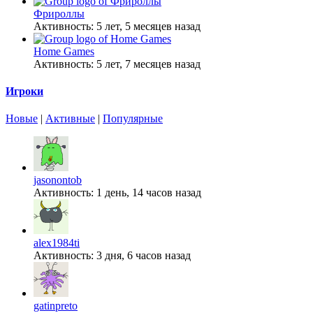
Фрироллы
Активность: 5 лет, 5 месяцев назад
Home Games
Активность: 5 лет, 7 месяцев назад
Игроки
Новые
|
Активные
|
Популярные
jasonontob
Активность: 1 день, 14 часов назад
alex1984ti
Активность: 3 дня, 6 часов назад
gatinpreto