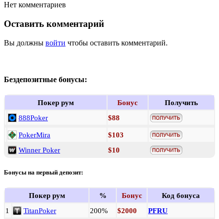
Нет комментариев
Оставить комментарий
Вы должны
войти
чтобы оставить комментарий.
Бездепозитные бонусы:
Покер рум
Бонус
Получить
888Poker
$88
PokerMira
$103
Winner Poker
$10
Бонусы на первый депозит:
Покер рум
%
Бонус
Код бонуса
1
TitanPoker
200%
$2000
PFRU