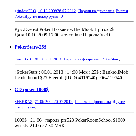
,
,
grindercPRO
10.10.2009
26.07.2012
Пароли на фрироллы
,
Everest
,
Poker
,
Другие покер румы
0
Рум:Everest Poker Название:The Moob Приз:25$
Дата:10.10.2009 17:00 server time Пароль:free10
PokerStars-25$
,
,
,
Den
06.01.2013
06.01.2013
Пароли на фрироллы
,
PokerStars
1
: PokerStars : 06.01.2013 : 14:00 Мск : 25$ : BankrollMob
Leaderboard $25 Freeroll (ID: 664119540) : 664119540 :...
CD poker 1000$
,
,
SERKRAZ
21.06.2009
26.07.2012
Пароли на фрироллы
,
Другие
,
покер румы
5
1000$ 21-06 пароль-prs523 PokerRoomSchool $1000
weekly 21-06 22.30 MSK