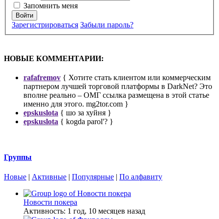
Запомнить меня
Войти
Зарегистрироваться
Забыли пароль?
НОВЫЕ КОММЕНТАРИИ:
rafafremov
{ Хотите стать клиентом или коммерческим
партнером лучшей торговой платформы в DarkNet? Это
вполне реально – ОМГ ссылка размещена в этой статье
именно для этого. mg2tor.com }
epskuslota
{ шо за хуйня }
epskuslota
{ kogda parol'? }
Группы
Новые
|
Активные
|
Популярные
|
По алфавиту
Новости покера
Активность: 1 год, 10 месяцев назад