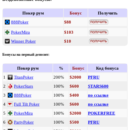
Покер рум
Бонус
Получить
888Poker
$88
PokerMira
$103
Winner Poker
$10
Бонусы на первый депозит:
Покер рум
%
Бонус
Код бонуса
1
TitanPoker
200%
$2000
PFRU
2
PokerStars
100%
$600
STARS600
3
888Poker
100%
$400
по ссылке
4
Full Tilt Poker
100%
$600
по ссылке
5
PokerMira
100%
$2000
POKERFREE
6
PartyPoker
100%
$500
PFRU