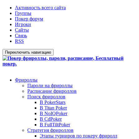
Активность всего сайта
Группы
Покер форум
Игроки
Сайты
Связь
RSS
Переключить навигацию
Фрироллы
Пароли на фрироллы
Расписание фрироллов
Поиск фрироллов
В PokerStars
В Titan Poker
В NoIQPoker
В CdPoker
В FullTiltPoker
Стратегия фрироллов
Этапы турниров по покеру фриролл