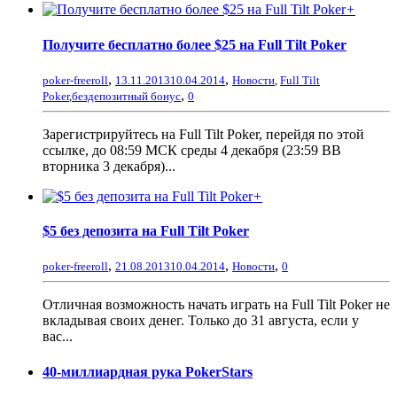
+
Получите бесплатно более $25 на Full Tilt Poker
,
,
poker-freeroll
13.11.2013
10.04.2014
Новости
,
Full Tilt
,
Poker
,
бездепозитный бонус
0
Зарегистрируйтесь на Full Tilt Poker, перейдя по этой
ссылке, до 08:59 МСК среды 4 декабря (23:59 ВВ
вторника 3 декабря)...
+
$5 без депозита на Full Tilt Poker
,
,
,
poker-freeroll
21.08.2013
10.04.2014
Новости
0
Отличная возможность начать играть на Full Tilt Poker не
вкладывая своих денег. Только до 31 августа, если у
вас...
40-миллиардная рука PokerStars