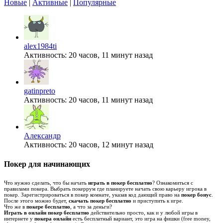
Новые
|
Активные
|
Популярные
alex1984ti
Активность: 20 часов, 11 минут назад
gatinpreto
Активность: 20 часов, 11 минут назад
Александр
Активность: 20 часов, 12 минут назад
Покер для начинающих
Что нужно сделать, что бы начать
играть в покер бесплатно
? Ознакомиться с
правилами покера. Выбрать покеррум где планируете начать свою карьеру игрока в
покер. Зарегистрироваться в покер комнате, указав код дающий право на
покер бонус
.
После этого можно будет,
скачать покер бесплатно
и приступить к игре.
Что же в
покере бесплатно
, а что за деньги?
Играть в онлайн покер бесплатно
действительно просто, как и у любой игры в
интернете у
покера онлайн
есть бесплатный вариант, это игра на фишки (free money,