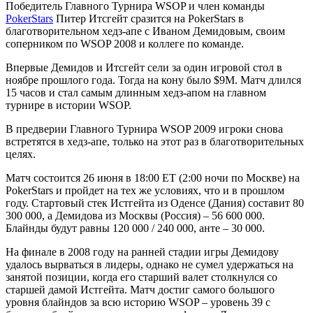
Победитель Главного Турнира WSOP и член команды
PokerStars
Питер Итсгейт сразится на PokerStars в
благотворительном хедз-апе с Иваном Демидовым, своим
соперником по WSOP 2008 и коллеге по команде.
Впервые Демидов и Итсгейт сели за один игровой стол в
ноябре прошлого года. Тогда на кону было $9М. Матч длился
15 часов и стал самым длинным хедз-апом на главном
турнире в истории WSOP.
В предверии Главного Турнира WSOP 2009 игроки снова
встретятся в хедз-апе, только на этот раз в благотворительных
целях.
Матч состоится 26 июня в 18:00 ET (2:00 ночи по Москве) на
PokerStars и пройдет на тех же условиях, что и в прошлом
году. Стартовый стек Истгейта из Оденсе (Дания) составит 80
300 000, а Демидова из Москвы (Россия) – 56 600 000.
Блайнды будут равны 120 000 / 240 000, анте – 30 000.
На финале в 2008 году на ранней стадии игры Демидову
удалось вырваться в лидеры, однако не сумел удержаться на
занятой позиции, когда его старший валет столкнулся со
старшей дамой Истгейта. Матч достиг самого большого
уровня блайндов за всю историю WSOP – уровень 39 с