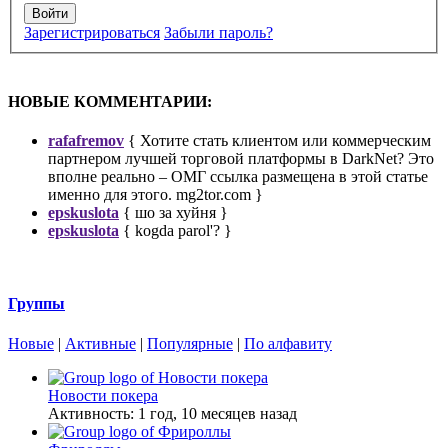
Войти
Зарегистрироваться
Забыли пароль?
НОВЫЕ КОММЕНТАРИИ:
rafafremov
{ Хотите стать клиентом или коммерческим
партнером лучшей торговой платформы в DarkNet? Это
вполне реально – ОМГ ссылка размещена в этой статье
именно для этого. mg2tor.com }
epskuslota
{ шо за хуйня }
epskuslota
{ kogda parol'? }
Группы
Новые
|
Активные
|
Популярные
|
По алфавиту
Новости покера
Активность: 1 год, 10 месяцев назад