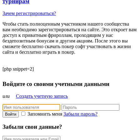
турнирам
Зачем регистрироваться?
Чтобы стать полноценным участником нашего сообщества
вам необходимо зарегистрироваться на сайте. Это откроет вам
доступ к приватным фрироллам, проходящим у нас
бездепозитным бонусам и другим акциям. После этого вы
сможете бесплатно скачать покер софт участвовать в жизни
сайта и бесплатно играть в покер.
[php snippet=2]
Войдите со своими учетными данными
или
Создать учетную запись
Запомнить меня
Забыли пароль?
Войти
Забыли свои данные?