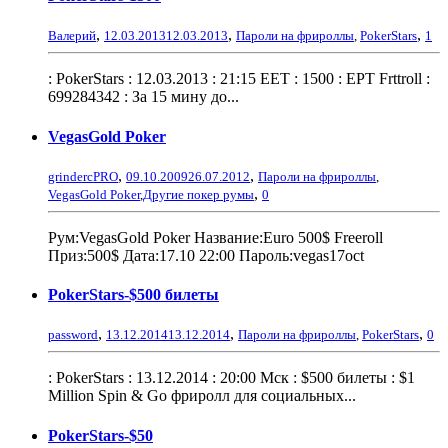
,
,
,
Валерий
12.03.2013
12.03.2013
Пароли на фрироллы
,
PokerStars
1
: PokerStars : 12.03.2013 : 21:15 EET : 1500 : EPT Frttroll :
699284342 : За 15 мину до...
VegasGold Poker
,
,
grindercPRO
09.10.2009
26.07.2012
Пароли на фрироллы
,
,
VegasGold Poker
,
Другие покер румы
0
Рум:VegasGold Poker Название:Euro 500$ Freeroll
Приз:500$ Дата:17.10 22:00 Пароль:vegas17oct
PokerStars-$500 билеты
,
,
,
password
13.12.2014
13.12.2014
Пароли на фрироллы
,
PokerStars
0
: PokerStars : 13.12.2014 : 20:00 Мск : $500 билеты : $1
Million Spin & Go фриролл для социальных...
PokerStars-$50