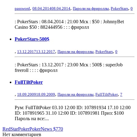
,
,
,
password
08.04.2014
08.04.2014
Пароли на фрироллы
,
PokerStars
0
: PokerStars : 08.04.2014 : 21:00 Мск : $50 : JohnnyBet
Casino $50 : 882444956 : : : фриролл
PokerStars-500$
,
,
,
13.12.2017
13.12.2017
Пароли на фрироллы
,
PokerStars
0
: PokerStars : 13.12.2017 : 23:00 Мск : 500$ : superJob
freeroll : : : : фриролл
FullTiltPoker
,
,
,
18.09.2009
18.09.2009
Пароли на фрироллы
,
FullTiltPoker
7
Рум: FullTiltPoker 03.10 12:00 ID: 107891934 17.10 12:00
ID: 107891965 31.10 12:00 ID: 107891981 Приз: $100
Пароль на все:...
RedStarPoker
PokerNews $770
Нет комментариев