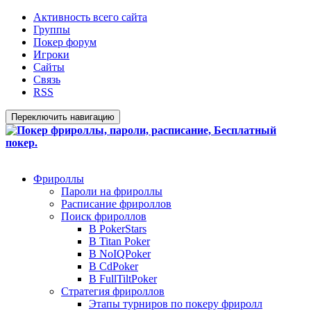
Активность всего сайта
Группы
Покер форум
Игроки
Сайты
Связь
RSS
Переключить навигацию
Фрироллы
Пароли на фрироллы
Расписание фрироллов
Поиск фрироллов
В PokerStars
В Titan Poker
В NoIQPoker
В CdPoker
В FullTiltPoker
Стратегия фрироллов
Этапы турниров по покеру фриролл