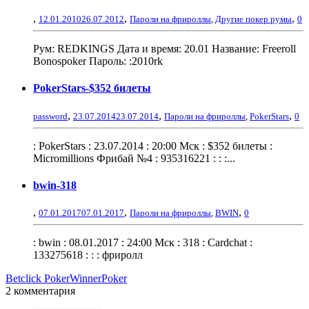
,
,
,
12.01.2010
26.07.2012
Пароли на фрироллы
,
Другие покер румы
0
Рум: REDKINGS Дата и время: 20.01 Название: Freeroll
Bonospoker Пароль: :2010rk
PokerStars-$352 билеты
,
,
,
password
23.07.2014
23.07.2014
Пароли на фрироллы
,
PokerStars
0
: PokerStars : 23.07.2014 : 20:00 Мск : $352 билеты :
Micromillions Фрибай №4 : 935316221 : : :...
bwin-318
,
,
,
07.01.2017
07.01.2017
Пароли на фрироллы
,
BWIN
0
: bwin : 08.01.2017 : 24:00 Мск : 318 : Cardchat :
133275618 : : : фриролл
Betclick Poker
WinnerPoker
2 комментария