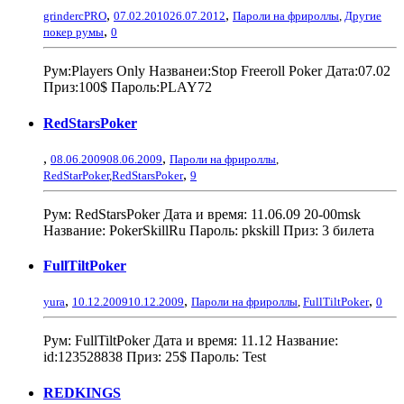
,
,
grindercPRO
07.02.2010
26.07.2012
Пароли на фрироллы
,
Другие
,
покер румы
0
Рум:Players Only Названеи:Stop Freeroll Poker Дата:07.02
Приз:100$ Пароль:PLAY72
RedStarsPoker
,
,
08.06.2009
08.06.2009
Пароли на фрироллы
,
,
RedStarPoker
,
RedStarsPoker
9
Рум: RedStarsPoker Дата и время: 11.06.09 20-00msk
Название: PokerSkillRu Пароль: pkskill Приз: 3 билета
FullTiltPoker
,
,
,
yura
10.12.2009
10.12.2009
Пароли на фрироллы
,
FullTiltPoker
0
Рум: FullTiltPoker Дата и время: 11.12 Название:
id:123528838 Приз: 25$ Пароль: Test
REDKINGS