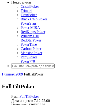
Покер румы
CristalPoker
Trimori
TitanPoker
Black Chip Poker
PokerStars
Poker MIRA
RedKings Poker
William Hill
RedStarPoker
PokerTime
Carbon Poker
MansionPoker
PartyPoker
Poker770
Главная
2009
FullTiltPoker
FullTiltPoker
Рум:
FullTiltPoker
Дата и время: 7.12 22.00
Название: 120562336