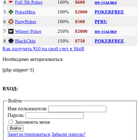
4
Full Tilt Poker
100%
$600
по ссылке
5
PokerMira
100%
$2000
POKERFREE
6
PartyPoker
100%
$500
PFRU
7
Winner Poker
250%
$2000
по ссылке
8
BlackChip
150%
$750
POKERFREE
Как получить $10 на свой счет в Skrill
Необходимо авторизоваться
[php snippet=3]
ВХОД:
Войти
Имя пользователя:
Пароль:
Запомнить меня
Войти
Зарегистрироваться
Забыли пароль?