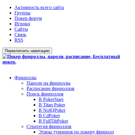
Активность всего сайта
Группы
Покер форум
Игроки
Сайты
Связь
RSS
Переключить навигацию
Фрироллы
Пароли на фрироллы
Расписание фрироллов
Поиск фрироллов
В PokerStars
В Titan Poker
В NoIQPoker
В CdPoker
В FullTiltPoker
Стратегия фрироллов
Этапы турниров по покеру фриролл