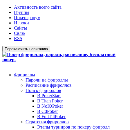
Активность всего сайта
Группы
Покер форум
Игроки
Сайты
Связь
RSS
Переключить навигацию
Фрироллы
Пароли на фрироллы
Расписание фрироллов
Поиск фрироллов
В PokerStars
В Titan Poker
В NoIQPoker
В CdPoker
В FullTiltPoker
Стратегия фрироллов
Этапы турниров по покеру фриролл