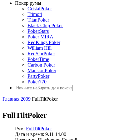
Покер румы
CristalPoker
Trimori
TitanPoker
Black Chip Poker
PokerStars
Poker MIRA
RedKings Poker
William Hill
RedStarPoker
PokerTime
Carbon Poker
MansionPoker
PartyPoker
Poker770
Главная
2009
FullTiltPoker
FullTiltPoker
Рум:
FullTiltPoker
Дата и время: 9.11 14.00
Название: Blackmoon Freeroll