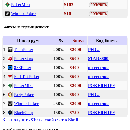
PokerMira
$103
Winner Poker
$10
Бонусы на первый депозит:
Покер рум
%
Бонус
Код бонуса
1
TitanPoker
200%
$2000
PFRU
2
PokerStars
100%
$600
STARS600
3
888Poker
100%
$400
по ссылке
4
Full Tilt Poker
100%
$600
по ссылке
5
PokerMira
100%
$2000
POKERFREE
6
PartyPoker
100%
$500
PFRU
7
Winner Poker
250%
$2000
по ссылке
8
BlackChip
150%
$750
POKERFREE
Как получить $10 на свой счет в Skrill
Необходимо авторизоваться