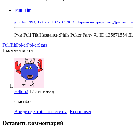
Full Tilt
,
,
grindercPRO
17.02.2010
26.07.2012
Пароли на фрироллы
,
Другие пок
Рум:Full Tilt Названеи:Phils Poker Party #1 ID:135671554 Д
FullTiltPoker
PokerStars
1 комментарий
zolton2
17 лет назад
спасибо
Войдите, чтобы ответить.
Report user
Оставить комментарий