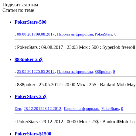
Поделиться этим
Cтатьи по теме
PokerStars-500
,
,
,
09.08.2017
09.08.2017
Пароли на фрироллы
,
PokerStars
0
: PokerStars : 09.08.2017 : 23:03 Мск : 500 : SyperJob freerol
888poker-25$
,
,
,
25.05.2012
25.05.2012
Пароли на фрироллы
,
888poker
0
: 888poker : 25.05.2012 : 20:00 Мск : 25$ : BankrollMob May
PokerStars-25$
,
,
,
Den
28.12.2012
28.12.2012
Пароли на фрироллы
,
PokerStars
0
: PokerStars : 29.12.2012 : 00:00 Мск : 25$ : BankrollMob Lea
PokerStars-$1500