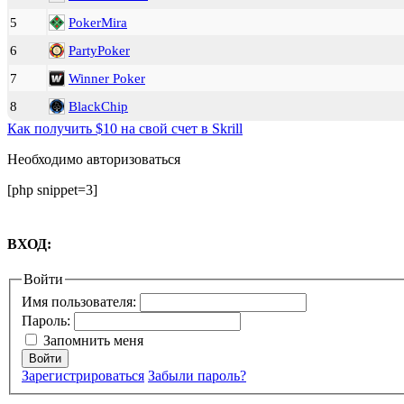
5
PokerMira
6
PartyPoker
7
Winner Poker
8
BlackChip
Как получить $10 на свой счет в Skrill
Необходимо авторизоваться
[php snippet=3]
ВХОД:
Войти
Имя пользователя:
Пароль:
Запомнить меня
Войти
Зарегистрироваться
Забыли пароль?