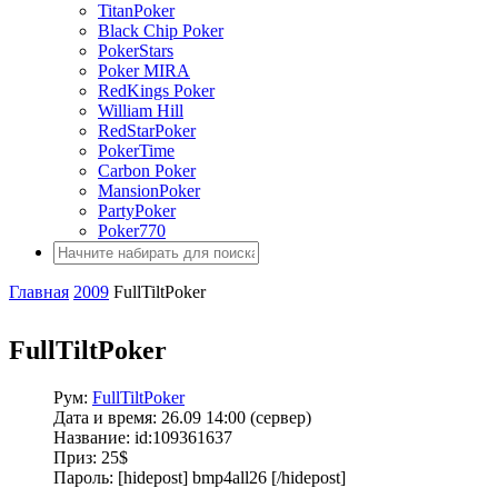
TitanPoker
Black Chip Poker
PokerStars
Poker MIRA
RedKings Poker
William Hill
RedStarPoker
PokerTime
Carbon Poker
MansionPoker
PartyPoker
Poker770
Главная
2009
FullTiltPoker
FullTiltPoker
Рум:
FullTiltPoker
Дата и время: 26.09 14:00 (сервер)
Название: id:109361637
Приз: 25$
Пароль: [hidepost] bmp4all26 [/hidepost]