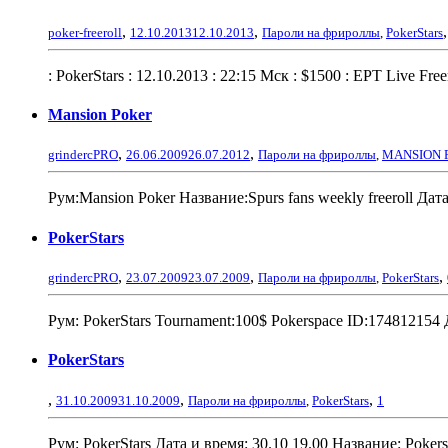
,
,
poker-freeroll
12.10.2013
12.10.2013
Пароли на фрироллы
,
PokerStars
: PokerStars : 12.10.2013 : 22:15 Мск : $1500 : EPT Live Freero
Mansion Poker
,
,
grindercPRO
26.06.2009
26.07.2012
Пароли на фрироллы
,
MANSION 
Рум:Mansion Poker Название:Spurs fans weekly freeroll Дат
PokerStars
,
,
,
grindercPRO
23.07.2009
23.07.2009
Пароли на фрироллы
,
PokerStars
Рум: PokerStars Tournament:100$ Pokerspace ID:17481215
PokerStars
,
,
,
31.10.2009
31.10.2009
Пароли на фрироллы
,
PokerStars
1
Рум: PokerStars Дата и время: 30.10 19.00 Название: Poke