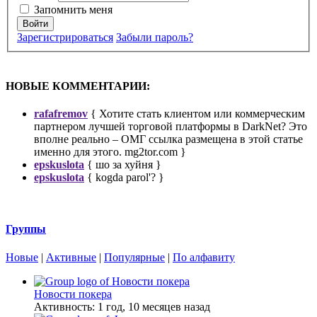
Запомнить меня
Войти
Зарегистрироваться
Забыли пароль?
НОВЫЕ КОММЕНТАРИИ:
rafafremov
{ Хотите стать клиентом или коммерческим
партнером лучшей торговой платформы в DarkNet? Это
вполне реально – ОМГ ссылка размещена в этой статье
именно для этого. mg2tor.com }
epskuslota
{ шо за хуйня }
epskuslota
{ kogda parol'? }
Группы
Новые
|
Активные
|
Популярные
|
По алфавиту
Новости покера
Активность: 1 год, 10 месяцев назад