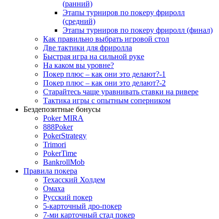
(ранний)
Этапы турниров по покеру фриролл
(средний)
Этапы турниров по покеру фриролл (финал)
Как правильно выбрать игровой стол
Две тактики для фриролла
Быстрая игра на сильной руке
На каком вы уровне?
Покер плюс – как они это делают?-1
Покер плюс – как они это делают?-2
Старайтесь чаще уравнивать ставки на ривере
Тактика игры с опытным соперником
Бездепозитные бонусы
Poker MIRA
888Poker
PokerStrategy
Trimori
PokerTime
BankrollMob
Правила покера
Техасский Холдем
Омаха
Русский покер
5-карточный дро-покер
7-ми карточный стад покер