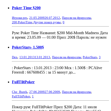
Poker Time $200
,
,
Игроки.pro
21.05.2009
26.07.2012
Пароли на фрироллы
,
,
200
,
PokerTime
,
Другие покер румы
0
Рум: Poker Time Названиt: $200 Mid-Month Madness Дата
и время: 23.05.09 — 01:00 Приз: 200$ Пароль: не нужен
PokerStars- 1.500$
,
,
,
Den
13.01.2013
13.01.2013
Пароли на фрироллы
,
PokerStars
3
: PokerStars : 13.01.2013 : 23:00 Мск : 1.500$ : PCAlive
Freeroll : 667608455 : за 15 минут до...
FullTiltPoker
,
,
Che_Burek
27.06.2009
27.06.2009
Пароли на фрироллы
,
,
FullTiltPoker
1
Покер рум: FullTiltPoker Приз: $200 Дата: 11 июля