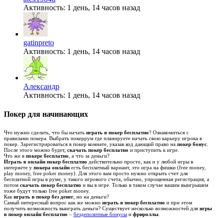
Активность: 1 день, 14 часов назад
gatinpreto
Активность: 1 день, 14 часов назад
Александр
Активность: 1 день, 14 часов назад
Покер для начинающих
Что нужно сделать, что бы начать
играть в покер бесплатно
? Ознакомиться с
правилами покера. Выбрать покеррум где планируете начать свою карьеру игрока в
покер. Зарегистрироваться в покер комнате, указав код дающий право на
покер бонус
.
После этого можно будет,
скачать покер бесплатно
и приступить к игре.
Что же в
покере бесплатно
, а что за деньги?
Играть в онлайн покер бесплатно
действительно просто, как и у любой игры в
интернете у
покера онлайн
есть бесплатный вариант, это игра на фишки (free money,
play money, free poker money). Для этого вам просто нужно открыть счет для
бесплатной игры в руме, у такого игрового счета, обычно, упрощенная регистрация, а
потом
скачать покер бесплатно
и вы в игре. Только в таком случае вашим выигрышем
тоже будут только free poker money.
Как
играть в покер без денег
, но на деньги?
Самый интересный вопрос как же можно
играть в покер бесплатно
и при этом
получить возможность выиграть деньги? Существует несколько возможностей для
игры
в покер онлайн бесплатно
–
бездепозитные бонусы
и
фрироллы
.