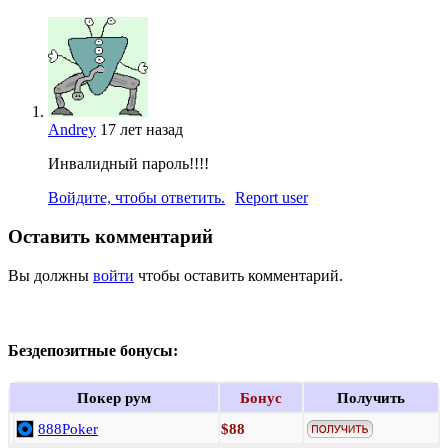
Andrey
17 лет назад
Инвалидный пароль!!!!
Войдите, чтобы ответить.
Report user
Оставить комментарий
Вы должны
войти
чтобы оставить комментарий.
Бездепозитные бонусы:
Покер рум
Бонус
Получить
888Poker
$88