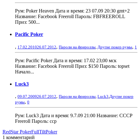
Рум: Poker Heaven Дата и время: 23 07.09 20:30 gmt+2
Название: Facebook Freeroll Пароль: FBFREEROLL
Приз: 500...
Pacific Poker
,
,
,
17.02.2010
26.07.2012
Пароли на фрироллы
,
Другие покер румы
1
Рум: Pacific Poker Дата и время: 17.02 23;00 мск
Название: Facebook Freeroll Приз: $150 Пароль: topset
Начало...
Luck3
,
,
09.07.2009
26.07.2012
Пароли на фрироллы
,
Luck3
,
Другие покер
,
румы
0
Рум: Luck3 Дата и время: 9.7.09 21:00 Название: CCCP
Freeroll Пароль: ccp
RedStar Poker
FullTiltPoker
1 комментарий