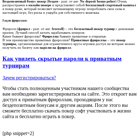
Бездепозитный бонус покер
(
бездеп
- разг. от анг.
No deposit bonus poker
) Очень
распространен в
онлайн покере
и представляет собой
бесплатный стартовый капитал
в покер руме, который позволяет начинающему игроку попробовать свои силы в
настоящей игре, без риска и ущерба для собственного кошелька.
Faq по фрироллам:
Фриролл (
фрирол
- разг. от анг.
freeroll
) – это
бесплатный покер турнир
с денежным
призом. Лучший способ начать зарабатывать покером.
Какие бывают фрироллы?
Фрироллы
бывают приватные и открытые.
В чем преимущество приватных фрироллов?
Приватные фрироллы
– это
покер
турниры
, организованные для ограниченного круга игроков доступ на которые можно
получить по билету или
паролю на фриролл
.
Как увидеть скрытые пароли к приватным
турнирам
Зачем регистрироваться?
Чтобы стать полноценным участником нашего сообщества
вам необходимо зарегистрироваться на сайте. Это откроет вам
доступ к приватным фрироллам, проходящим у нас
бездепозитным бонусам и другим акциям. После этого вы
сможете бесплатно скачать покер софт участвовать в жизни
сайта и бесплатно играть в покер.
[php snippet=2]