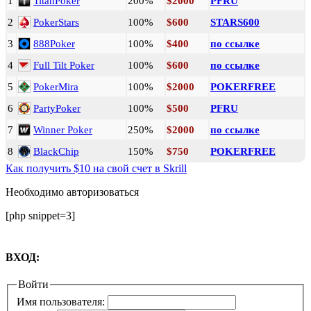
1
TitanPoker
200%
$2000
PFRU
2
PokerStars
100%
$600
STARS600
3
888Poker
100%
$400
по ссылке
4
Full Tilt Poker
100%
$600
по ссылке
5
PokerMira
100%
$2000
POKERFREE
6
PartyPoker
100%
$500
PFRU
7
Winner Poker
250%
$2000
по ссылке
8
BlackChip
150%
$750
POKERFREE
Как получить $10 на свой счет в Skrill
Необходимо авторизоваться
[php snippet=3]
ВХОД:
Войти
Имя пользователя: