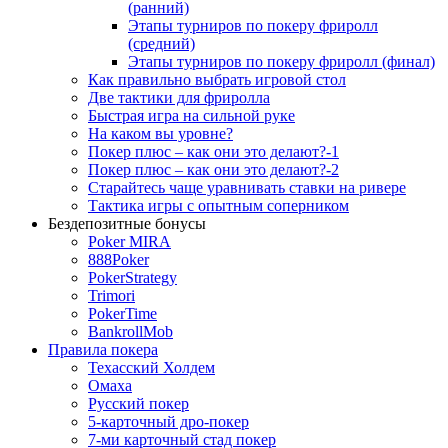
(ранний)
Этапы турниров по покеру фриролл
(средний)
Этапы турниров по покеру фриролл (финал)
Как правильно выбрать игровой стол
Две тактики для фриролла
Быстрая игра на сильной руке
На каком вы уровне?
Покер плюс – как они это делают?-1
Покер плюс – как они это делают?-2
Старайтесь чаще уравнивать ставки на ривере
Тактика игры с опытным соперником
Бездепозитные бонусы
Poker MIRA
888Poker
PokerStrategy
Trimori
PokerTime
BankrollMob
Правила покера
Техасский Холдем
Омаха
Русский покер
5-карточный дро-покер
7-ми карточный стад покер