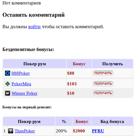
Нет комментариев
Оставить комментарий
Вы должны
войти
чтобы оставить комментарий.
Бездепозитные бонусы:
Покер рум
Бонус
Получить
888Poker
$88
PokerMira
$103
Winner Poker
$10
Бонусы на первый депозит:
Покер рум
%
Бонус
Код бонуса
1
TitanPoker
200%
$2000
PFRU