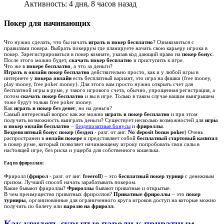
Активность: 4 дня, 8 часов назад
Покер для начинающих
Что нужно сделать, что бы начать
играть в покер бесплатно
? Ознакомиться с
правилами покера. Выбрать покеррум где планируете начать свою карьеру игрока в
покер. Зарегистрироваться в покер комнате, указав код дающий право на
покер бонус
.
После этого можно будет,
скачать покер бесплатно
и приступить к игре.
Что же в
покере бесплатно
, а что за деньги?
Играть в онлайн покер бесплатно
действительно просто, как и у любой игры в
интернете у
покера онлайн
есть бесплатный вариант, это игра на фишки (free money,
play money, free poker money). Для этого вам просто нужно открыть счет для
бесплатной игры в руме, у такого игрового счета, обычно, упрощенная регистрация, а
потом
скачать покер бесплатно
и вы в игре. Только в таком случае вашим выигрышем
тоже будут только free poker money.
Как
играть в покер без денег
, но на деньги?
Самый интересный вопрос как же можно
играть в покер бесплатно
и при этом
получить возможность выиграть деньги? Существует несколько возможностей для
игры
в покер онлайн бесплатно
–
бездепозитные бонусы
и
фрироллы
.
Бездепозитный бонус покер
(
бездеп
- разг. от анг.
No deposit bonus poker
) Очень
распространен в
онлайн покере
и представляет собой
бесплатный стартовый капитал
в покер руме, который позволяет начинающему игроку попробовать свои силы в
настоящей игре, без риска и ущерба для собственного кошелька.
Faq по фрироллам:
Фриролл (
фрирол
- разг. от анг.
freeroll
) – это
бесплатный покер турнир
с денежным
призом. Лучший способ начать зарабатывать покером.
Какие бывают фрироллы?
Фрироллы
бывают приватные и открытые.
В чем преимущество приватных фрироллов?
Приватные фрироллы
– это
покер
турниры
, организованные для ограниченного круга игроков доступ на которые можно
получить по билету или
паролю на фриролл
.
Как увидеть скрытые пароли к приватным