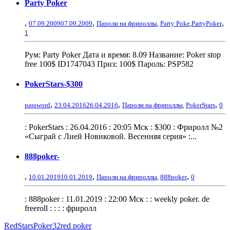
Party Poker
,
,
,
07.09.2009
07.09.2009
Пароли на фрироллы
,
Party Poke
,
PartyPoker
1
Рум: Party Poker Дата и время: 8.09 Название: Poker stop
free 100$ ID1747043 Приз: 100$ Пароль: PSP582
PokerStars-$300
,
,
,
password
23.04.2016
26.04.2016
Пароли на фрироллы
,
PokerStars
0
: PokerStars : 26.04.2016 : 20:05 Мск : $300 : Фриролл №2
«Сыграй с Лией Новиковой. Весенняя серия» :...
888poker-
,
,
,
10.01.2019
10.01.2019
Пароли на фрироллы
,
888poker
0
: 888poker : 11.01.2019 : 22:00 Мск : : weekly poker. de
freeroll : : : : фриролл
RedStarsPoker
32red poker