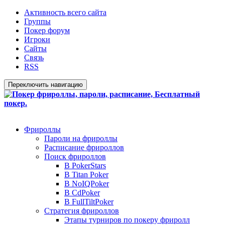
Активность всего сайта
Группы
Покер форум
Игроки
Сайты
Связь
RSS
Переключить навигацию
Фрироллы
Пароли на фрироллы
Расписание фрироллов
Поиск фрироллов
В PokerStars
В Titan Poker
В NoIQPoker
В CdPoker
В FullTiltPoker
Стратегия фрироллов
Этапы турниров по покеру фриролл