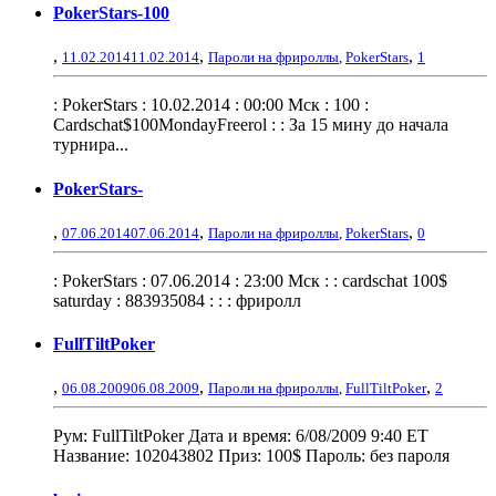
PokerStars-100
,
,
,
11.02.2014
11.02.2014
Пароли на фрироллы
,
PokerStars
1
: PokerStars : 10.02.2014 : 00:00 Мск : 100 :
Cardschat$100MondayFreerol : : За 15 мину до начала
турнира...
PokerStars-
,
,
,
07.06.2014
07.06.2014
Пароли на фрироллы
,
PokerStars
0
: PokerStars : 07.06.2014 : 23:00 Мск : : cardschat 100$
saturday : 883935084 : : : фриролл
FullTiltPoker
,
,
,
06.08.2009
06.08.2009
Пароли на фрироллы
,
FullTiltPoker
2
Рум: FullTiltPoker Дата и время: 6/08/2009 9:40 ET
Название: 102043802 Приз: 100$ Пароль: без пароля