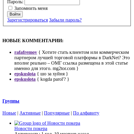
Пароль:
Запомнить меня
Войти
Зарегистрироваться
Забыли пароль?
НОВЫЕ КОММЕНТАРИИ:
rafafremov
{ Хотите стать клиентом или коммерческим
партнером лучшей торговой платформы в DarkNet? Это
вполне реально – ОМГ ссылка размещена в этой статье
именно для этого. mg2tor.com }
epskuslota
{ шо за хуйня }
epskuslota
{ kogda parol'? }
Группы
Новые
|
Активные
|
Популярные
|
По алфавиту
Новости покера
Активность: 1 год, 10 месяцев назад