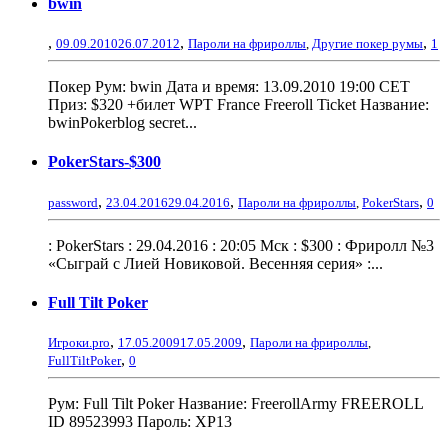
bwin
,
,
,
09.09.2010
26.07.2012
Пароли на фрироллы
,
Другие покер румы
1
Покер Рум: bwin Дата и время: 13.09.2010 19:00 CET
Приз: $320 +билет WPT France Freeroll Ticket Название:
bwinPokerblog secret...
PokerStars-$300
,
,
,
password
23.04.2016
29.04.2016
Пароли на фрироллы
,
PokerStars
0
: PokerStars : 29.04.2016 : 20:05 Мск : $300 : Фриролл №3
«Сыграй с Лией Новиковой. Весенняя серия» :...
Full Tilt Poker
,
,
Игроки.pro
17.05.2009
17.05.2009
Пароли на фрироллы
,
,
FullTiltPoker
0
Рум: Full Tilt Poker Название: FreerollArmy FREEROLL
ID 89523993 Пароль: XP13