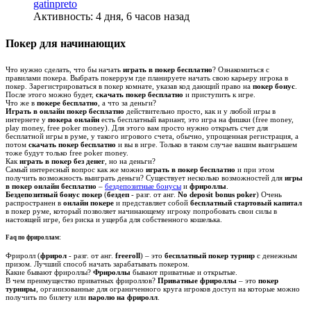
gatinpreto
Активность: 4 дня, 6 часов назад
Покер для начинающих
Что нужно сделать, что бы начать
играть в покер бесплатно
? Ознакомиться с
правилами покера. Выбрать покеррум где планируете начать свою карьеру игрока в
покер. Зарегистрироваться в покер комнате, указав код дающий право на
покер бонус
.
После этого можно будет,
скачать покер бесплатно
и приступить к игре.
Что же в
покере бесплатно
, а что за деньги?
Играть в онлайн покер бесплатно
действительно просто, как и у любой игры в
интернете у
покера онлайн
есть бесплатный вариант, это игра на фишки (free money,
play money, free poker money). Для этого вам просто нужно открыть счет для
бесплатной игры в руме, у такого игрового счета, обычно, упрощенная регистрация, а
потом
скачать покер бесплатно
и вы в игре. Только в таком случае вашим выигрышем
тоже будут только free poker money.
Как
играть в покер без денег
, но на деньги?
Самый интересный вопрос как же можно
играть в покер бесплатно
и при этом
получить возможность выиграть деньги? Существует несколько возможностей для
игры
в покер онлайн бесплатно
–
бездепозитные бонусы
и
фрироллы
.
Бездепозитный бонус покер
(
бездеп
- разг. от анг.
No deposit bonus poker
) Очень
распространен в
онлайн покере
и представляет собой
бесплатный стартовый капитал
в покер руме, который позволяет начинающему игроку попробовать свои силы в
настоящей игре, без риска и ущерба для собственного кошелька.
Faq по фрироллам:
Фриролл (
фрирол
- разг. от анг.
freeroll
) – это
бесплатный покер турнир
с денежным
призом. Лучший способ начать зарабатывать покером.
Какие бывают фрироллы?
Фрироллы
бывают приватные и открытые.
В чем преимущество приватных фрироллов?
Приватные фрироллы
– это
покер
турниры
, организованные для ограниченного круга игроков доступ на которые можно
получить по билету или
паролю на фриролл
.