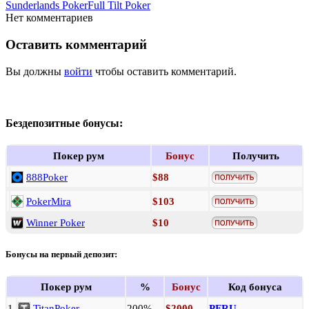
Sunderlands Poker
Full Tilt Poker
Нет комментариев
Оставить комментарий
Вы должны
войти
чтобы оставить комментарий.
Бездепозитные бонусы:
Покер рум
Бонус
Получить
888Poker
$88
PokerMira
$103
Winner Poker
$10
Бонусы на первый депозит:
Покер рум
%
Бонус
Код бонуса
1
TitanPoker
200%
$2000
PFRU