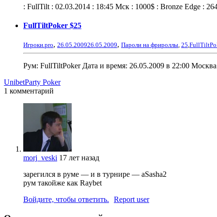
: FullTilt : 02.03.2014 : 18:45 Мск : 1000$ : Bronze Edge : 26
FullTiltPoker $25
,
,
Игроки.pro
26.05.2009
26.05.2009
Пароли на фрироллы
,
25
,
FullTiltPo
Рум: FullTiltPoker Дата и время: 26.05.2009 в 22:00 Моск
Unibet
Party Poker
1 комментарий
morj_veski
17 лет назад
зарегился в руме — и в турнире — aSasha2
рум такойже как Raybet
Войдите, чтобы ответить.
Report user