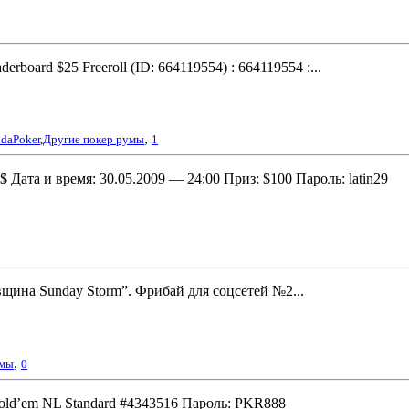
derboard $25 Freeroll (ID: 664119554) : 664119554 :...
,
ndaPoker
,
Другие покер румы
1
$ Дата и время: 30.05.2009 — 24:00 Приз: $100 Пароль: latin29
одовщина Sunday Storm”. Фрибай для соцсетей №2...
,
умы
0
 Hold’em NL Standard #4343516 Пароль: PKR888