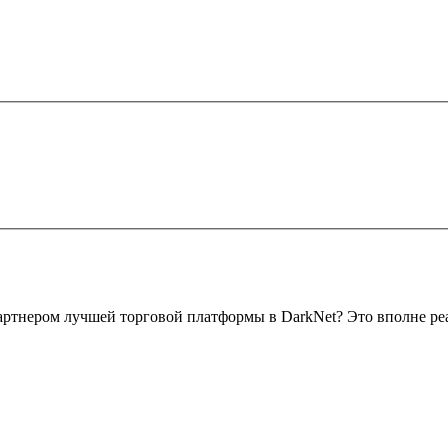
артнером лучшей торговой платформы в DarkNet? Это вполне ре