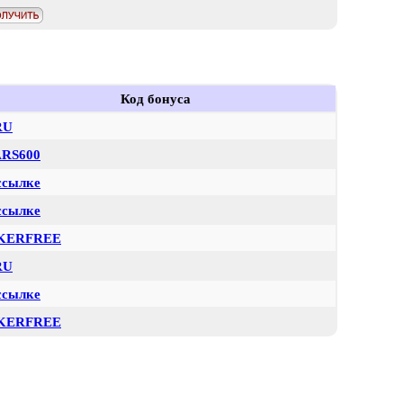
Код бонуса
RU
ARS600
ссылке
ссылке
KERFREE
RU
ссылке
KERFREE