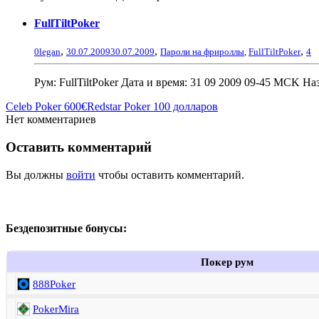
FullTiltPoker
,
,
,
0legan
30.07.2009
30.07.2009
Пароли на фрироллы
,
FullTiltPoker
4
Рум: FullTiltPoker Дата и время: 31 09 2009 09-45 MCK Н
Celeb Poker 600€
Redstar Poker 100 долларов
Нет комментариев
Оставить комментарий
Вы должны
войти
чтобы оставить комментарий.
Бездепозитные бонусы:
Покер рум
888Poker
PokerMira