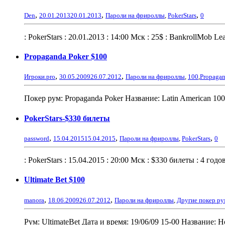
,
,
,
Den
20.01.2013
20.01.2013
Пароли на фрироллы
,
PokerStars
0
: PokerStars : 20.01.2013 : 14:00 Мск : 25$ : BankrollMob Lea
Propaganda Poker $100
,
,
Игроки.pro
30.05.2009
26.07.2012
Пароли на фрироллы
,
100
,
Propaga
Покер рум: Propaganda Poker Название: Latin American 100
PokerStars-$330 билеты
,
,
,
password
15.04.2015
15.04.2015
Пароли на фрироллы
,
PokerStars
0
: PokerStars : 15.04.2015 : 20:00 Мск : $330 билеты : 4 г
Ultimate Bet $100
,
,
manora
18.06.2009
26.07.2012
Пароли на фрироллы
,
Другие покер р
Рум: UltimateBet Дата и время: 19/06/09 15-00 Название: