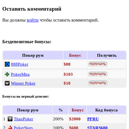
Оставить комментарий
Вы должны
войти
чтобы оставить комментарий.
Бездепозитные бонусы:
Покер рум
Бонус
Получить
888Poker
$88
PokerMira
$103
Winner Poker
$10
Бонусы на первый депозит:
Покер рум
%
Бонус
Код бонуса
1
TitanPoker
200%
$2000
PFRU
2
PokerStars
100%
$600
STARS600