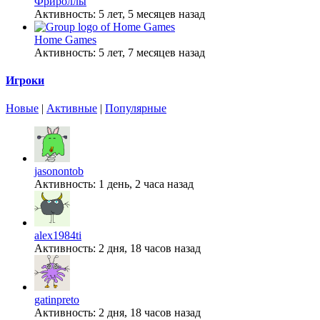
Фрироллы
Активность: 5 лет, 5 месяцев назад
Home Games
Активность: 5 лет, 7 месяцев назад
Игроки
Новые
|
Активные
|
Популярные
jasonontob
Активность: 1 день, 2 часа назад
alex1984ti
Активность: 2 дня, 18 часов назад
gatinpreto
Активность: 2 дня, 18 часов назад