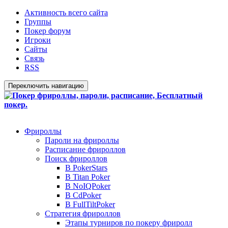
Активность всего сайта
Группы
Покер форум
Игроки
Сайты
Связь
RSS
Переключить навигацию
Фрироллы
Пароли на фрироллы
Расписание фрироллов
Поиск фрироллов
В PokerStars
В Titan Poker
В NoIQPoker
В CdPoker
В FullTiltPoker
Стратегия фрироллов
Этапы турниров по покеру фриролл