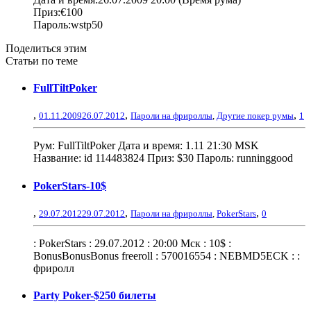
Приз:€100
Пароль:wstp50
Поделиться этим
Cтатьи по теме
FullTiltPoker
,
,
,
01.11.2009
26.07.2012
Пароли на фрироллы
,
Другие покер румы
1
Рум: FullTiltPoker Дата и время: 1.11 21:30 MSK
Название: id 114483824 Приз: $30 Пароль: runninggood
PokerStars-10$
,
,
,
29.07.2012
29.07.2012
Пароли на фрироллы
,
PokerStars
0
: PokerStars : 29.07.2012 : 20:00 Мск : 10$ :
BonusBonusBonus freeroll : 570016554 : NEBMD5ECK : :
фриролл
Party Poker-$250 билеты