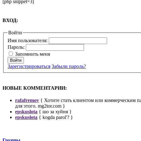
[php snippet=3]
ВХОД:
Войти
Имя пользователя:
Пароль:
Запомнить меня
Войти
Зарегистрироваться
Забыли пароль?
НОВЫЕ КОММЕНТАРИИ:
rafafremov
{ Хотите стать клиентом или коммерческим п
для этого. mg2tor.com }
epskuslota
{ шо за хуйня }
epskuslota
{ kogda parol'? }
Группы