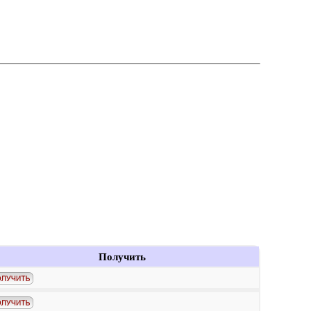
Получить