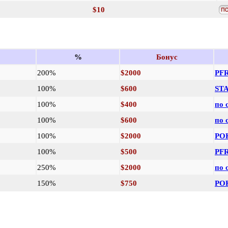
$10
%
Бонус
200%
$2000
PF
100%
$600
ST
100%
$400
по 
100%
$600
по 
100%
$2000
PO
100%
$500
PF
250%
$2000
по 
150%
$750
PO