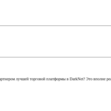
артнером лучшей торговой платформы в DarkNet? Это вполне ре