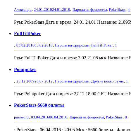
,
,
,
Александр
24.01.2010
24.01.2010
Пароли на фрироллы
,
PokerStars
4
Рум: PokerStars Дата и время: 24.01 24.01 Название: 2189
FullTiltPoker
,
,
,
03.02.2010
03.02.2010
Пароли на фрироллы
,
FullTiltPoker
1
Рум: FullTiltPoker Дата и время: 3.02 21.05 мск Название
Pointpoker
,
,
,
25.12.2009
26.07.2012
Пароли на фрироллы
,
Другие покер румы
1
Рум: Pointpoker Дата и время: 27.12 18:00 СЕТ Название: Fr
PokerStars-$660 билеты
,
,
,
password
03.04.2016
06.04.2016
Пароли на фрироллы
,
PokerStars
0
: PokerStars : 06.04.2016 : 20:05 Мск : $660 билеты : Фрир