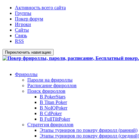
Активность всего сайта
Группы
Покер форум
Игроки
Сайты
Связь
RSS
Переключить навигацию
Фрироллы
Пароли на фрироллы
Расписание фрироллов
Поиск фрироллов
В PokerStars
В Titan Poker
В NoIQPoker
В CdPoker
В FullTiltPoker
Стратегия фрироллов
Этапы турниров по покеру фриролл (ранний)
Этапы турниров по покеру фриролл (средний