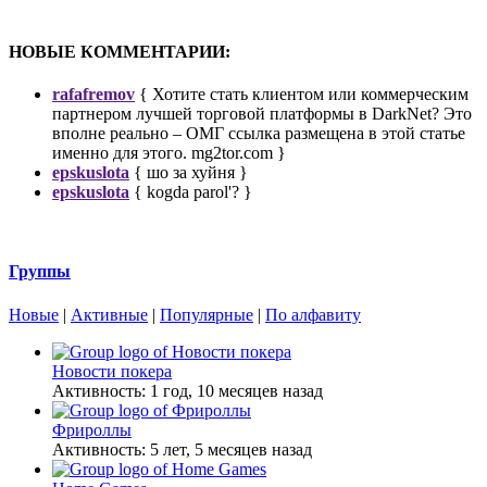
НОВЫЕ КОММЕНТАРИИ:
rafafremov
{ Хотите стать клиентом или коммерческим
партнером лучшей торговой платформы в DarkNet? Это
вполне реально – ОМГ ссылка размещена в этой статье
именно для этого. mg2tor.com }
epskuslota
{ шо за хуйня }
epskuslota
{ kogda parol'? }
Группы
Новые
|
Активные
|
Популярные
|
По алфавиту
Новости покера
Активность: 1 год, 10 месяцев назад
Фрироллы
Активность: 5 лет, 5 месяцев назад