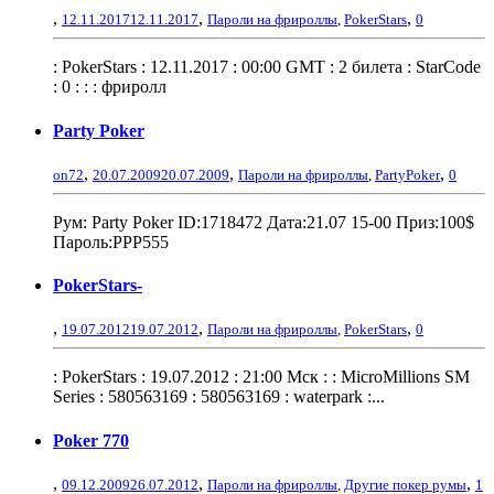
,
,
,
12.11.2017
12.11.2017
Пароли на фрироллы
,
PokerStars
0
: PokerStars : 12.11.2017 : 00:00 GMT : 2 билета : StarCode
: 0 : : : фриролл
Party Poker
,
,
,
on72
20.07.2009
20.07.2009
Пароли на фрироллы
,
PartyPoker
0
Рум: Party Poker ID:1718472 Дата:21.07 15-00 Приз:100$
Пароль:PPP555
PokerStars-
,
,
,
19.07.2012
19.07.2012
Пароли на фрироллы
,
PokerStars
0
: PokerStars : 19.07.2012 : 21:00 Мск : : MicroMillions SM
Series : 580563169 : 580563169 : waterpark :...
Poker 770
,
,
,
09.12.2009
26.07.2012
Пароли на фрироллы
,
Другие покер румы
1