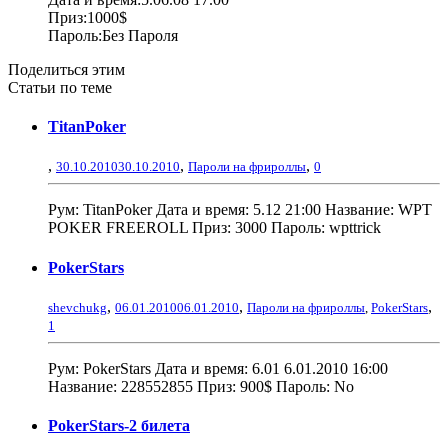
Приз:1000$
Пароль:Без Пароля
Поделиться этим
Cтатьи по теме
TitanPoker
,
,
,
30.10.2010
30.10.2010
Пароли на фрироллы
0
Рум: TitanPoker Дата и время: 5.12 21:00 Название: WPT
POKER FREEROLL Приз: 3000 Пароль: wpttrick
PokerStars
,
,
,
shevchukg
06.01.2010
06.01.2010
Пароли на фрироллы
,
PokerStars
1
Рум: PokerStars Дата и время: 6.01 6.01.2010 16:00
Название: 228552855 Приз: 900$ Пароль: No
PokerStars-2 билета