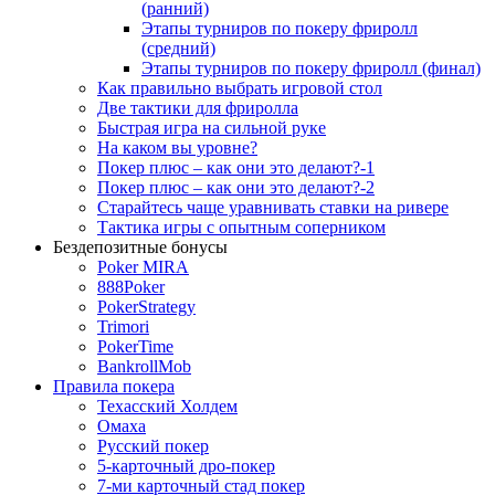
(ранний)
Этапы турниров по покеру фриролл
(средний)
Этапы турниров по покеру фриролл (финал)
Как правильно выбрать игровой стол
Две тактики для фриролла
Быстрая игра на сильной руке
На каком вы уровне?
Покер плюс – как они это делают?-1
Покер плюс – как они это делают?-2
Старайтесь чаще уравнивать ставки на ривере
Тактика игры с опытным соперником
Бездепозитные бонусы
Poker MIRA
888Poker
PokerStrategy
Trimori
PokerTime
BankrollMob
Правила покера
Техасский Холдем
Омаха
Русский покер
5-карточный дро-покер
7-ми карточный стад покер