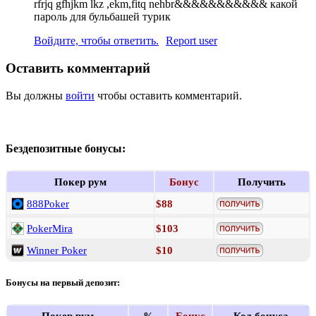
rfrjq gfhjkm lkz ,ekm,fitq nehbr&&&&&&&&&&& какой
пароль для бульбашей турик
Войдите, чтобы ответить.
Report user
Оставить комментарий
Вы должны
войти
чтобы оставить комментарий.
Бездепозитные бонусы:
Покер рум
Бонус
Получить
888Poker
$88
PokerMira
$103
Winner Poker
$10
Бонусы на первый депозит:
Покер рум
%
Бонус
Код бонуса