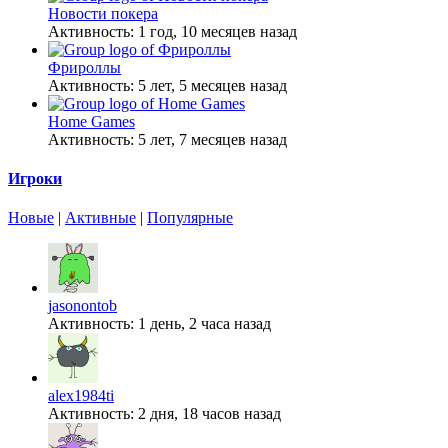
Новости покера
Активность: 1 год, 10 месяцев назад
Фрироллы
Активность: 5 лет, 5 месяцев назад
Home Games
Активность: 5 лет, 7 месяцев назад
Игроки
Новые
|
Активные
|
Популярные
jasonontob
Активность: 1 день, 2 часа назад
alex1984ti
Активность: 2 дня, 18 часов назад