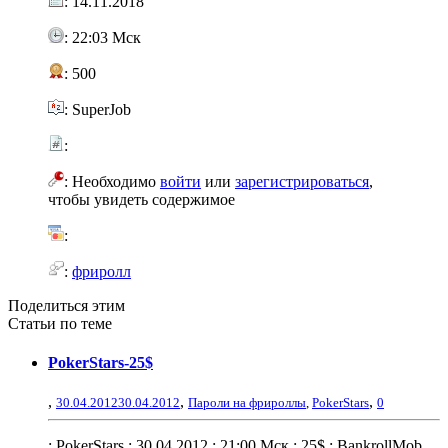
: 14.11.2018
: 22:03 Мск
: 500
: SuperJob
:
: Необходимо
войти
или
зарегистрироваться
,
чтобы увидеть содержимое
:
:
фриролл
Поделиться этим
Cтатьи по теме
PokerStars-25$
,
,
,
30.04.2012
30.04.2012
Пароли на фрироллы
,
PokerStars
0
: PokerStars : 30.04.2012 : 21:00 Мск : 25$ : BankrollMob