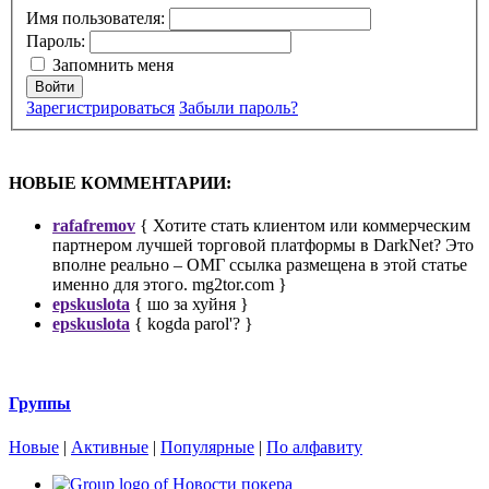
Имя пользователя:
Пароль:
Запомнить меня
Войти
Зарегистрироваться
Забыли пароль?
НОВЫЕ КОММЕНТАРИИ:
rafafremov
{ Хотите стать клиентом или коммерческим
партнером лучшей торговой платформы в DarkNet? Это
вполне реально – ОМГ ссылка размещена в этой статье
именно для этого. mg2tor.com }
epskuslota
{ шо за хуйня }
epskuslota
{ kogda parol'? }
Группы
Новые
|
Активные
|
Популярные
|
По алфавиту