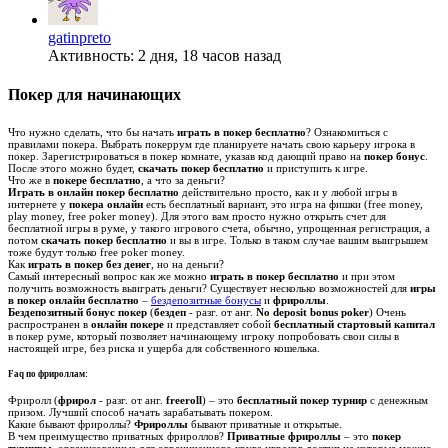
gatinpreto
Активность: 2 дня, 18 часов назад
Покер для начинающих
Что нужно сделать, что бы начать
играть в покер бесплатно
? Ознакомиться с
правилами покера. Выбрать покеррум где планируете начать свою карьеру игрока в
покер. Зарегистрироваться в покер комнате, указав код дающий право на
покер бонус
.
После этого можно будет,
скачать покер бесплатно
и приступить к игре.
Что же в
покере бесплатно
, а что за деньги?
Играть в онлайн покер бесплатно
действительно просто, как и у любой игры в
интернете у
покера онлайн
есть бесплатный вариант, это игра на фишки (free money,
play money, free poker money). Для этого вам просто нужно открыть счет для
бесплатной игры в руме, у такого игрового счета, обычно, упрощенная регистрация, а
потом
скачать покер бесплатно
и вы в игре. Только в таком случае вашим выигрышем
тоже будут только free poker money.
Как
играть в покер без денег
, но на деньги?
Самый интересный вопрос как же можно
играть в покер бесплатно
и при этом
получить возможность выиграть деньги? Существует несколько возможностей для
игры
в покер онлайн бесплатно
–
бездепозитные бонусы
и
фрироллы
.
Бездепозитный бонус покер
(
бездеп
- разг. от анг.
No deposit bonus poker
) Очень
распространен в
онлайн покере
и представляет собой
бесплатный стартовый капитал
в покер руме, который позволяет начинающему игроку попробовать свои силы в
настоящей игре, без риска и ущерба для собственного кошелька.
Faq по фрироллам:
Фриролл (
фрирол
- разг. от анг.
freeroll
) – это
бесплатный покер турнир
с денежным
призом. Лучший способ начать зарабатывать покером.
Какие бывают фрироллы?
Фрироллы
бывают приватные и открытые.
В чем преимущество приватных фрироллов?
Приватные фрироллы
– это
покер