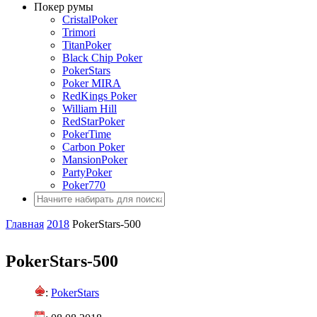
Покер румы
CristalPoker
Trimori
TitanPoker
Black Chip Poker
PokerStars
Poker MIRA
RedKings Poker
William Hill
RedStarPoker
PokerTime
Carbon Poker
MansionPoker
PartyPoker
Poker770
Главная
2018
PokerStars-500
PokerStars-500
:
PokerStars