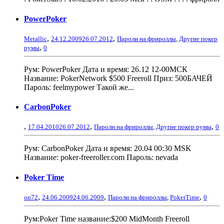
PowerPoker
,
,
Metallic
24.12.2009
26.07.2012
Пароли на фрироллы
,
Другие покер
,
румы
0
Рум: PowerPoker Дата и время: 26.12 12-00МСК
Название: PokerNetwork $500 Freeroll Приз: 500БАЧЕЙ
Пароль: feelmypower Такой же...
CarbonPoker
,
,
,
17.04.2010
26.07.2012
Пароли на фрироллы
,
Другие покер румы
0
Рум: CarbonPoker Дата и время: 20.04 00:30 MSK
Название: poker-freeroller.com Пароль: nevada
Poker Time
,
,
,
on72
24.06.2009
24.06.2009
Пароли на фрироллы
,
PokerTime
0
Рум:Poker Time название:$200 MidMonth Freeroll