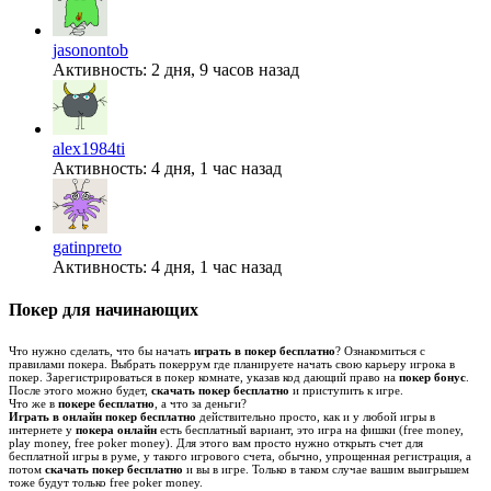
jasonontob
Активность: 2 дня, 9 часов назад
alex1984ti
Активность: 4 дня, 1 час назад
gatinpreto
Активность: 4 дня, 1 час назад
Покер для начинающих
Что нужно сделать, что бы начать
играть в покер бесплатно
? Ознакомиться с
правилами покера. Выбрать покеррум где планируете начать свою карьеру игрока в
покер. Зарегистрироваться в покер комнате, указав код дающий право на
покер бонус
.
После этого можно будет,
скачать покер бесплатно
и приступить к игре.
Что же в
покере бесплатно
, а что за деньги?
Играть в онлайн покер бесплатно
действительно просто, как и у любой игры в
интернете у
покера онлайн
есть бесплатный вариант, это игра на фишки (free money,
play money, free poker money). Для этого вам просто нужно открыть счет для
бесплатной игры в руме, у такого игрового счета, обычно, упрощенная регистрация, а
потом
скачать покер бесплатно
и вы в игре. Только в таком случае вашим выигрышем
тоже будут только free poker money.