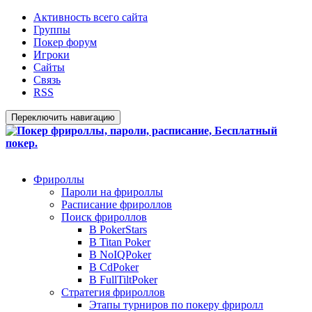
Активность всего сайта
Группы
Покер форум
Игроки
Сайты
Связь
RSS
Переключить навигацию
Фрироллы
Пароли на фрироллы
Расписание фрироллов
Поиск фрироллов
В PokerStars
В Titan Poker
В NoIQPoker
В CdPoker
В FullTiltPoker
Стратегия фрироллов
Этапы турниров по покеру фриролл