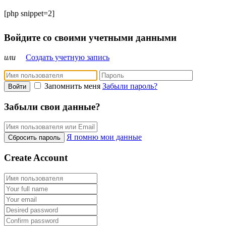
[php snippet=2]
Войдите со своими учетными данными
или
Создать учетную запись
Запомнить меня
Забыли пароль?
Войти
Забыли свои данные?
Я помню мои данные
Сбросить пароль
Create Account