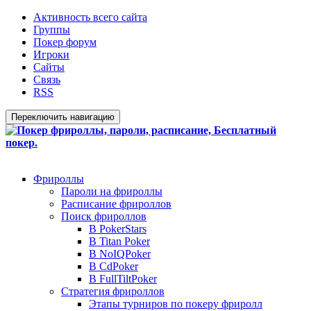
Активность всего сайта
Группы
Покер форум
Игроки
Сайты
Связь
RSS
Переключить навигацию
Фрироллы
Пароли на фрироллы
Расписание фрироллов
Поиск фрироллов
В PokerStars
В Titan Poker
В NoIQPoker
В CdPoker
В FullTiltPoker
Стратегия фрироллов
Этапы турниров по покеру фриролл