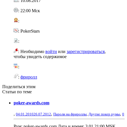
: 10.08.2017
: 22:00 Мск
:
: PokerStars
:
: Необходимо
войти
или
зарегистрироваться
,
чтобы увидеть содержимое
:
:
фриролл
Поделиться этим
Cтатьи по теме
poker-awards.com
,
,
,
04.01.2010
26.07.2012
Пароли на фрироллы
,
Другие покер румы
0
Рум: poker-awards.com Дата и время: 3.01 21:00 MSK