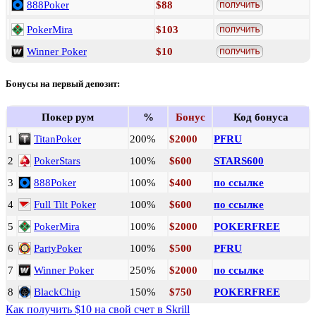
888Poker
$88
PokerMira
$103
Winner Poker
$10
Бонусы на первый депозит:
Покер рум
%
Бонус
Код бонуса
1
TitanPoker
200%
$2000
PFRU
2
PokerStars
100%
$600
STARS600
3
888Poker
100%
$400
по ссылке
4
Full Tilt Poker
100%
$600
по ссылке
5
PokerMira
100%
$2000
POKERFREE
6
PartyPoker
100%
$500
PFRU
7
Winner Poker
250%
$2000
по ссылке
8
BlackChip
150%
$750
POKERFREE
Как получить $10 на свой счет в Skrill