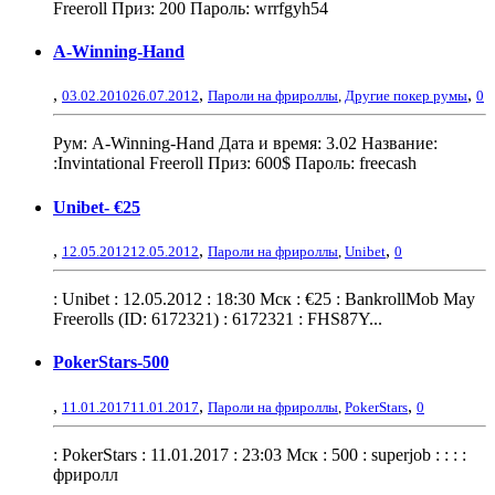
Freeroll Приз: 200 Пароль: wrrfgyh54
A-Winning-Hand
,
,
,
03.02.2010
26.07.2012
Пароли на фрироллы
,
Другие покер румы
0
Рум: A-Winning-Hand Дата и время: 3.02 Название:
:Invintational Freeroll Приз: 600$ Пароль: freecash
Unibet- €25
,
,
,
12.05.2012
12.05.2012
Пароли на фрироллы
,
Unibet
0
: Unibet : 12.05.2012 : 18:30 Мск : €25 : BankrollMob May
Freerolls (ID: 6172321) : 6172321 : FHS87Y...
PokerStars-500
,
,
,
11.01.2017
11.01.2017
Пароли на фрироллы
,
PokerStars
0
: PokerStars : 11.01.2017 : 23:03 Мск : 500 : superjob : : : :
фриролл