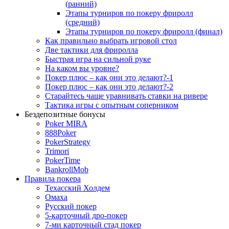
(ранний)
Этапы турниров по покеру фриролл
(средний)
Этапы турниров по покеру фриролл (финал)
Как правильно выбрать игровой стол
Две тактики для фриролла
Быстрая игра на сильной руке
На каком вы уровне?
Покер плюс – как они это делают?-1
Покер плюс – как они это делают?-2
Старайтесь чаще уравнивать ставки на ривере
Тактика игры с опытным соперником
Бездепозитные бонусы
Poker MIRA
888Poker
PokerStrategy
Trimori
PokerTime
BankrollMob
Правила покера
Техасский Холдем
Омаха
Русский покер
5-карточный дро-покер
7-ми карточный стад покер