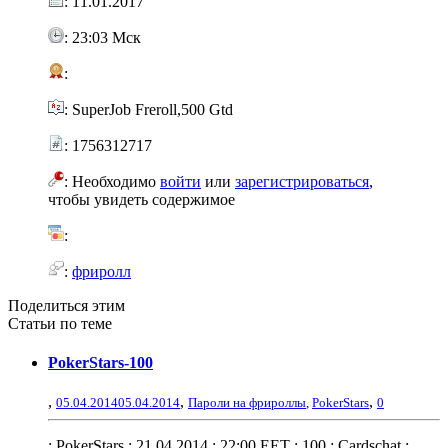
: 11.01.2017
: 23:03 Мск
:
: SuperJob Freroll,500 Gtd
: 1756312717
: Необходимо
войти
или
зарегистрироваться
,
чтобы увидеть содержимое
:
:
фриролл
Поделиться этим
Cтатьи по теме
PokerStars-100
,
,
,
05.04.2014
05.04.2014
Пароли на фрироллы
,
PokerStars
0
: PokerStars : 21.04.2014 : 22:00 EET : 100 : Cardschat :