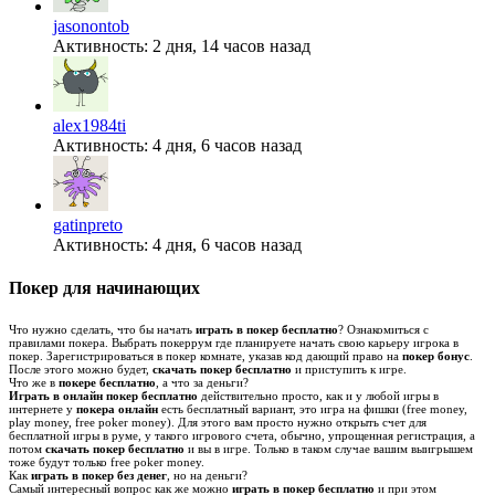
jasonontob
Активность: 2 дня, 14 часов назад
alex1984ti
Активность: 4 дня, 6 часов назад
gatinpreto
Активность: 4 дня, 6 часов назад
Покер для начинающих
Что нужно сделать, что бы начать
играть в покер бесплатно
? Ознакомиться с
правилами покера. Выбрать покеррум где планируете начать свою карьеру игрока в
покер. Зарегистрироваться в покер комнате, указав код дающий право на
покер бонус
.
После этого можно будет,
скачать покер бесплатно
и приступить к игре.
Что же в
покере бесплатно
, а что за деньги?
Играть в онлайн покер бесплатно
действительно просто, как и у любой игры в
интернете у
покера онлайн
есть бесплатный вариант, это игра на фишки (free money,
play money, free poker money). Для этого вам просто нужно открыть счет для
бесплатной игры в руме, у такого игрового счета, обычно, упрощенная регистрация, а
потом
скачать покер бесплатно
и вы в игре. Только в таком случае вашим выигрышем
тоже будут только free poker money.
Как
играть в покер без денег
, но на деньги?
Самый интересный вопрос как же можно
играть в покер бесплатно
и при этом