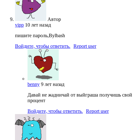
Автор
vipp
10 лет назад
пишите пароль,Bylbash
Войдите, чтобы ответить.
Report user
benny
9 лет назад
Давай не жадничай от выйграша получишь свой
процент
Войдите, чтобы ответить.
Report user