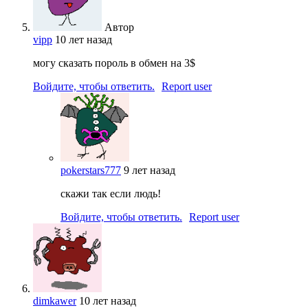
Автор
vipp
10 лет назад
могу сказать пороль в обмен на 3$
Войдите, чтобы ответить.
Report user
pokerstars777
9 лет назад
скажи так если людь!
Войдите, чтобы ответить.
Report user
dimkawer
10 лет назад