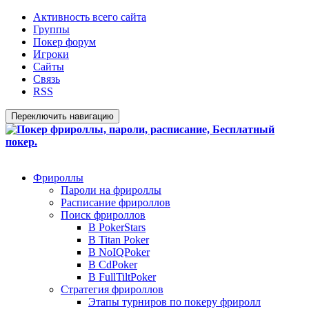
Активность всего сайта
Группы
Покер форум
Игроки
Сайты
Связь
RSS
Переключить навигацию
Фрироллы
Пароли на фрироллы
Расписание фрироллов
Поиск фрироллов
В PokerStars
В Titan Poker
В NoIQPoker
В CdPoker
В FullTiltPoker
Стратегия фрироллов
Этапы турниров по покеру фриролл