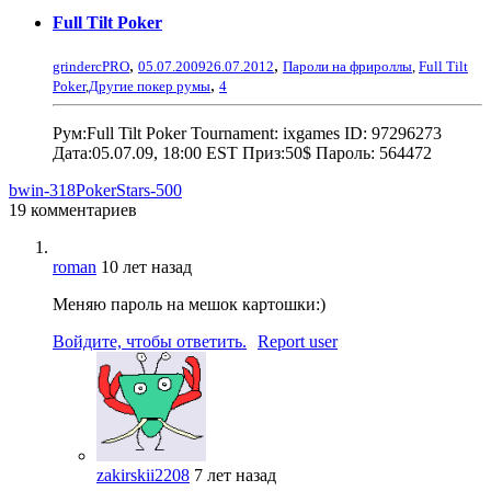
Full Tilt Poker
,
,
grindercPRO
05.07.2009
26.07.2012
Пароли на фрироллы
,
Full Tilt
,
Poker
,
Другие покер румы
4
Рум:Full Tilt Poker Tournament: ixgames ID: 97296273
Дата:05.07.09, 18:00 EST Приз:50$ Пароль: 564472
bwin-318
PokerStars-500
19 комментариев
roman
10 лет назад
Меняю пароль на мешок картошки:)
Войдите, чтобы ответить.
Report user
zakirskii2208
7 лет назад