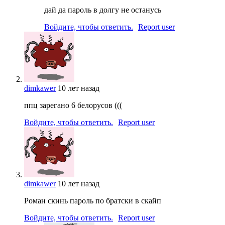
дай да пароль в долгу не останусь
Войдите, чтобы ответить.
Report user
dimkawer
10 лет назад
ппц зарегано 6 белорусов (((
Войдите, чтобы ответить.
Report user
dimkawer
10 лет назад
Роман скинь пароль по братски в скайп
Войдите, чтобы ответить.
Report user