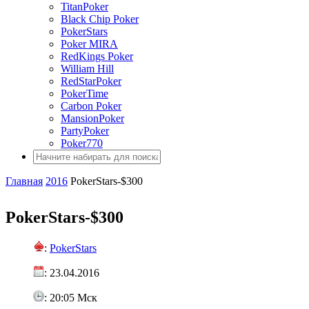
TitanPoker
Black Chip Poker
PokerStars
Poker MIRA
RedKings Poker
William Hill
RedStarPoker
PokerTime
Carbon Poker
MansionPoker
PartyPoker
Poker770
Главная
2016
PokerStars-$300
PokerStars-$300
:
PokerStars
: 23.04.2016
: 20:05 Мск