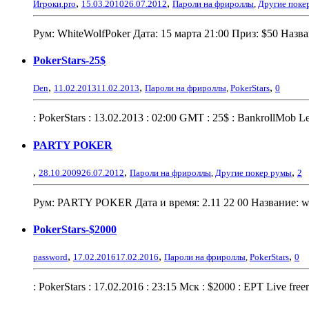
,
,
Игроки.pro
15.03.2010
26.07.2012
Пароли на фрироллы
,
Другие поке
Рум: WhiteWolfPoker Дата: 15 марта 21:00 Приз: $50 Назва
PokerStars-25$
,
,
,
Den
11.02.2013
11.02.2013
Пароли на фрироллы
,
PokerStars
0
: PokerStars : 13.02.2013 : 02:00 GMT : 25$ : BankrollMob Le
PARTY POKER
,
,
,
28.10.2009
26.07.2012
Пароли на фрироллы
,
Другие покер румы
2
Рум: PARTY POKER Дата и время: 2.11 22 00 Название: wpt
PokerStars-$2000
,
,
,
password
17.02.2016
17.02.2016
Пароли на фрироллы
,
PokerStars
0
: PokerStars : 17.02.2016 : 23:15 Мск : $2000 : EPT Live free