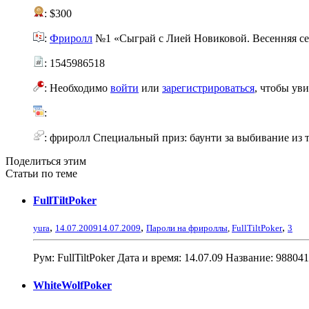
: $300
:
Фриролл
№1 «Сыграй с Лией Новиковой. Весенняя с
: 1545986518
: Необходимо
войти
или
зарегистрироваться
, чтобы ув
:
: фриролл Специальный приз: баунти за выбивание из
Поделиться этим
Cтатьи по теме
FullTiltPoker
,
,
,
yura
14.07.2009
14.07.2009
Пароли на фрироллы
,
FullTiltPoker
3
Рум: FullTiltPoker Дата и время: 14.07.09 Название: 9880
WhiteWolfPoker