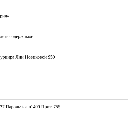
ерия»
идеть содержимое
 турнира Лии Новиковой $50
4137 Пароль: team1409 Приз: 75$