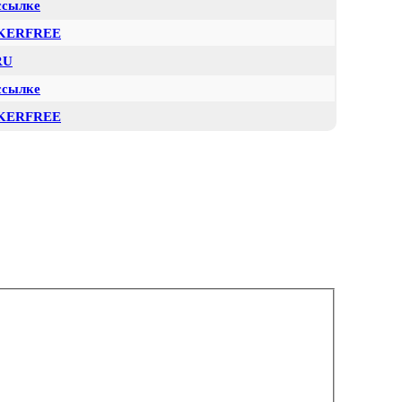
ссылке
KERFREE
RU
ссылке
KERFREE