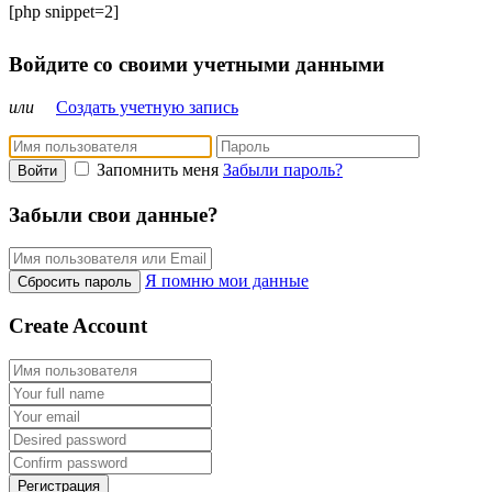
[php snippet=2]
Войдите со своими учетными данными
или
Создать учетную запись
Запомнить меня
Забыли пароль?
Войти
Забыли свои данные?
Я помню мои данные
Сбросить пароль
Create Account
Регистрация