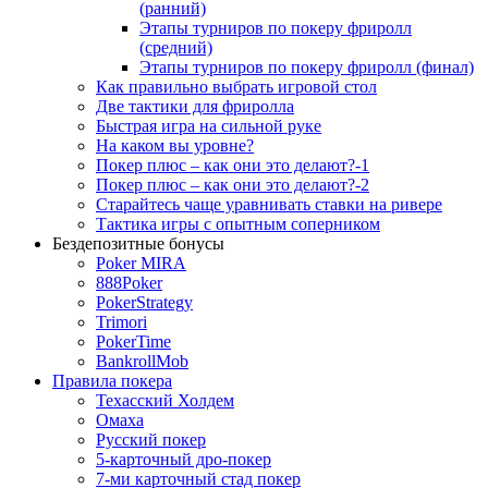
(ранний)
Этапы турниров по покеру фриролл
(средний)
Этапы турниров по покеру фриролл (финал)
Как правильно выбрать игровой стол
Две тактики для фриролла
Быстрая игра на сильной руке
На каком вы уровне?
Покер плюс – как они это делают?-1
Покер плюс – как они это делают?-2
Старайтесь чаще уравнивать ставки на ривере
Тактика игры с опытным соперником
Бездепозитные бонусы
Poker MIRA
888Poker
PokerStrategy
Trimori
PokerTime
BankrollMob
Правила покера
Техасский Холдем
Омаха
Русский покер
5-карточный дро-покер
7-ми карточный стад покер