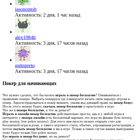
jasonontob
Активность: 2 дня, 1 час назад
alex1984ti
Активность: 3 дня, 17 часов назад
gatinpreto
Активность: 3 дня, 17 часов назад
Покер для начинающих
Что нужно сделать, что бы начать
играть в покер бесплатно
? Ознакомиться с
правилами покера. Выбрать покеррум где планируете начать свою карьеру игрока в
покер. Зарегистрироваться в покер комнате, указав код дающий право на
покер бонус
.
После этого можно будет,
скачать покер бесплатно
и приступить к игре.
Что же в
покере бесплатно
, а что за деньги?
Играть в онлайн покер бесплатно
действительно просто, как и у любой игры в
интернете у
покера онлайн
есть бесплатный вариант, это игра на фишки (free money,
play money, free poker money). Для этого вам просто нужно открыть счет для
бесплатной игры в руме, у такого игрового счета, обычно, упрощенная регистрация, а
потом
скачать покер бесплатно
и вы в игре. Только в таком случае вашим выигрышем
тоже будут только free poker money.
Как
играть в покер без денег
, но на деньги?
Самый интересный вопрос как же можно
играть в покер бесплатно
и при этом