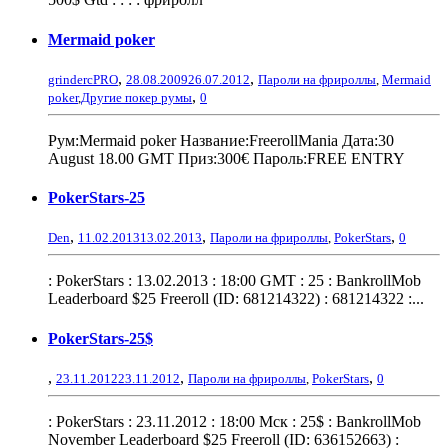
Mermaid poker
,
,
grindercPRO
28.08.2009
26.07.2012
Пароли на фрироллы
,
Mermaid
,
poker
,
Другие покер румы
0
Рум:Mermaid poker Название:FreerollMania Дата:30
August 18.00 GMT Приз:300€ Пароль:FREE ENTRY
PokerStars-25
,
,
,
Den
11.02.2013
13.02.2013
Пароли на фрироллы
,
PokerStars
0
: PokerStars : 13.02.2013 : 18:00 GMT : 25 : BankrollMob
Leaderboard $25 Freeroll (ID: 681214322) : 681214322 :...
PokerStars-25$
,
,
,
23.11.2012
23.11.2012
Пароли на фрироллы
,
PokerStars
0
: PokerStars : 23.11.2012 : 18:00 Мск : 25$ : BankrollMob
November Leaderboard $25 Freeroll (ID: 636152663) :