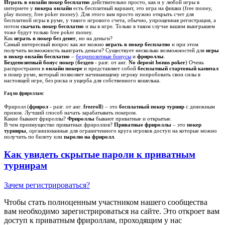
Играть в онлайн покер бесплатно
действительно просто, как и у любой игры в
интернете у
покера онлайн
есть бесплатный вариант, это игра на фишки (free money,
play money, free poker money). Для этого вам просто нужно открыть счет для
бесплатной игры в руме, у такого игрового счета, обычно, упрощенная регистрация, а
потом
скачать покер бесплатно
и вы в игре. Только в таком случае вашим выигрышем
тоже будут только free poker money.
Как
играть в покер без денег
, но на деньги?
Самый интересный вопрос как же можно
играть в покер бесплатно
и при этом
получить возможность выиграть деньги? Существует несколько возможностей для
игры
в покер онлайн бесплатно
–
бездепозитные бонусы
и
фрироллы
.
Бездепозитный бонус покер
(
бездеп
- разг. от анг.
No deposit bonus poker
) Очень
распространен в
онлайн покере
и представляет собой
бесплатный стартовый капитал
в покер руме, который позволяет начинающему игроку попробовать свои силы в
настоящей игре, без риска и ущерба для собственного кошелька.
Faq по фрироллам:
Фриролл (
фрирол
- разг. от анг.
freeroll
) – это
бесплатный покер турнир
с денежным
призом. Лучший способ начать зарабатывать покером.
Какие бывают фрироллы?
Фрироллы
бывают приватные и открытые.
В чем преимущество приватных фрироллов?
Приватные фрироллы
– это
покер
турниры
, организованные для ограниченного круга игроков доступ на которые можно
получить по билету или
паролю на фриролл
.
Как увидеть скрытые пароли к приватным
турнирам
Зачем регистрироваться?
Чтобы стать полноценным участником нашего сообщества
вам необходимо зарегистрироваться на сайте. Это откроет вам
доступ к приватным фрироллам, проходящим у нас