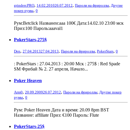
,
,
grindercPRO
14.02.2010
26.07.2012
Пароли на фрироллы
,
Другие
,
покер румы
0
Рум:Betclick Названеи:aaa 100€ Дата:14.02.10 23:00 мск
Приз:100 Пароль:aaaval1
PokerStars-275$
,
,
,
Den
27.04.2013
27.04.2013
Пароли на фрироллы
,
PokerStars
0
: PokerStars : 27.04.2013 : 20:00 Мск : 275$ : Red Spade
SM Фрибай № 2. 27 апреля, Начало...
Poker Heaven
,
,
Arm0
20.09.2009
26.07.2012
Пароли на фрироллы
,
Другие покер
,
румы
0
Рум: Poker Heaven Дата и время: 20.09 8pm BST
Название: affiliate Приз: €100 Пароль: Flute
PokerStars-25$