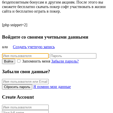
бездепозитным бонусам и другим акциям. После этого вы
сможете бесплатно скачать покер софт участвовать в жизни
сайта и бесплатно играть в покер.
[php snippet=2]
Войдите со своими учетными данными
или
Создать учетную запись
Запомнить меня
Забыли пароль?
Войти
Забыли свои данные?
Я помню мои данные
Сбросить пароль
Create Account