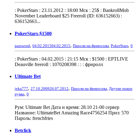
: PokerStars : 23.11.2012 : 18:00 Мск : 25$ : BankrollMob
November Leaderboard $25 Freeroll (ID: 636152663) :
636152663...
PokerStars-$1500
,
,
,
password
04.02.2015
04.02.2015
Пароли на фрироллы
,
PokerStars
0
: PokerStars : 04.02.2015 : 21:15 Мск : $1500 : EPTLIVE
Deauville freeroll : 1070208398 : : : фриролл
Ultimate Bet
,
,
jeka777
27.10.2009
26.07.2012
Пароли на фрироллы
,
Другие покер
,
румы
0
Рум: Ultimate Bet Дата и время: 28.10 21-00 сервер
Название: UltimateBet Amazing Race4756254 Приз: 570
Пароль: frenchfries
Betclick