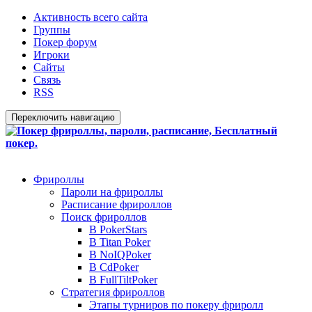
Активность всего сайта
Группы
Покер форум
Игроки
Сайты
Связь
RSS
Переключить навигацию
Фрироллы
Пароли на фрироллы
Расписание фрироллов
Поиск фрироллов
В PokerStars
В Titan Poker
В NoIQPoker
В CdPoker
В FullTiltPoker
Стратегия фрироллов
Этапы турниров по покеру фриролл