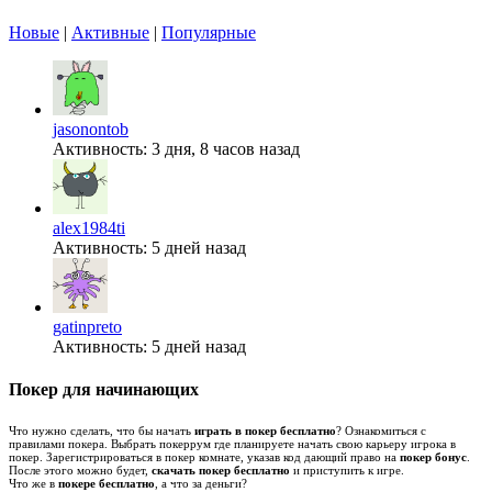
Новые
|
Активные
|
Популярные
jasonontob
Активность: 3 дня, 8 часов назад
alex1984ti
Активность: 5 дней назад
gatinpreto
Активность: 5 дней назад
Покер для начинающих
Что нужно сделать, что бы начать
играть в покер бесплатно
? Ознакомиться с
правилами покера. Выбрать покеррум где планируете начать свою карьеру игрока в
покер. Зарегистрироваться в покер комнате, указав код дающий право на
покер бонус
.
После этого можно будет,
скачать покер бесплатно
и приступить к игре.
Что же в
покере бесплатно
, а что за деньги?