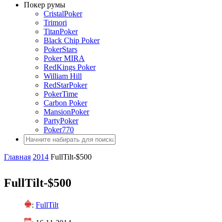
Покер румы
CristalPoker
Trimori
TitanPoker
Black Chip Poker
PokerStars
Poker MIRA
RedKings Poker
William Hill
RedStarPoker
PokerTime
Carbon Poker
MansionPoker
PartyPoker
Poker770
Главная
2014
FullTilt-$500
FullTilt-$500
:
FullTilt