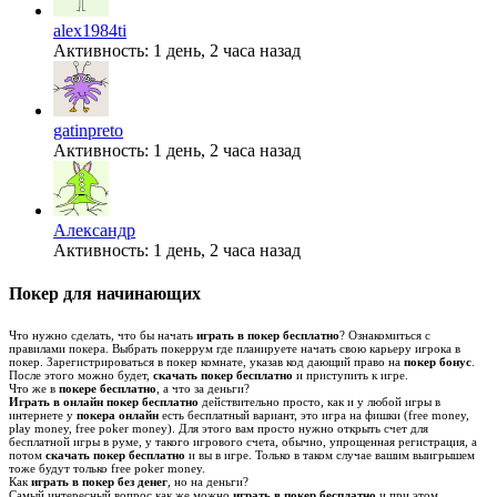
alex1984ti
Активность: 1 день, 2 часа назад
gatinpreto
Активность: 1 день, 2 часа назад
Александр
Активность: 1 день, 2 часа назад
Покер для начинающих
Что нужно сделать, что бы начать
играть в покер бесплатно
? Ознакомиться с
правилами покера. Выбрать покеррум где планируете начать свою карьеру игрока в
покер. Зарегистрироваться в покер комнате, указав код дающий право на
покер бонус
.
После этого можно будет,
скачать покер бесплатно
и приступить к игре.
Что же в
покере бесплатно
, а что за деньги?
Играть в онлайн покер бесплатно
действительно просто, как и у любой игры в
интернете у
покера онлайн
есть бесплатный вариант, это игра на фишки (free money,
play money, free poker money). Для этого вам просто нужно открыть счет для
бесплатной игры в руме, у такого игрового счета, обычно, упрощенная регистрация, а
потом
скачать покер бесплатно
и вы в игре. Только в таком случае вашим выигрышем
тоже будут только free poker money.
Как
играть в покер без денег
, но на деньги?
Самый интересный вопрос как же можно
играть в покер бесплатно
и при этом