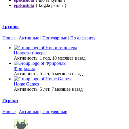
epskuslota
{ шо за хуйня }
epskuslota
{ kogda parol'? }
Группы
Новые
|
Активные
|
Популярные
|
По алфавиту
Новости покера
Активность: 1 год, 10 месяцев назад
Фрироллы
Активность: 5 лет, 5 месяцев назад
Home Games
Активность: 5 лет, 7 месяцев назад
Игроки
Новые
|
Активные
|
Популярные