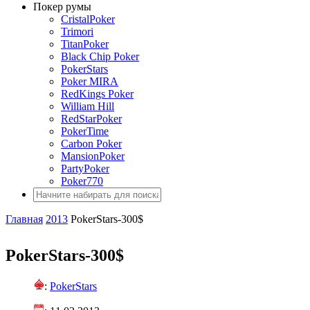
Покер румы
CristalPoker
Trimori
TitanPoker
Black Chip Poker
PokerStars
Poker MIRA
RedKings Poker
William Hill
RedStarPoker
PokerTime
Carbon Poker
MansionPoker
PartyPoker
Poker770
Главная
2013
PokerStars-300$
PokerStars-300$
:
PokerStars