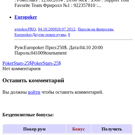
Favorite Team Фриролл №1 : 922357810 :...
Europoker
,
,
grindercPRO
04.10.2009
26.07.2012
Пароли на фрироллы
,
,
Europoker
,
Другие покер румы
0
Рум:Europoker Приз:250$. Дата:04.10 20:00
Пароль:041009tournament
PokerStars-25$
PokerStars-25$
Нет комментариев
Оставить комментарий
Вы должны
войти
чтобы оставить комментарий.
Бездепозитные бонусы:
Покер рум
Бонус
Получить