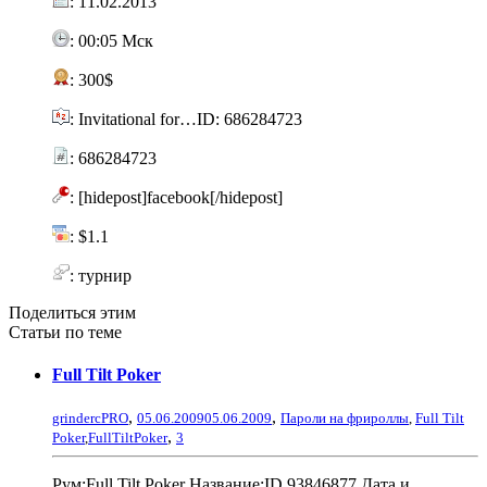
: 11.02.2013
: 00:05 Мск
: 300$
: Invitational for…ID: 686284723
: 686284723
: [hidepost]facebook[/hidepost]
: $1.1
: турнир
Поделиться этим
Cтатьи по теме
Full Tilt Poker
,
,
grindercPRO
05.06.2009
05.06.2009
Пароли на фрироллы
,
Full Tilt
,
Poker
,
FullTiltPoker
3
Рум:Full Tilt Poker Название:ID 93846877 Дата и