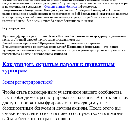
получить возможность выиграть деньги? Существует несколько возможностей для
игры
в покер онлайн бесплатно
–
бездепозитные бонусы
и
фрироллы
.
Бездепозитный бонус покер
(
бездеп
- разг. от анг.
No deposit bonus poker
) Очень
распространен в
онлайн покере
и представляет собой
бесплатный стартовый капитал
в покер руме, который позволяет начинающему игроку попробовать свои силы в
настоящей игре, без риска и ущерба для собственного кошелька.
Faq по фрироллам:
Фриролл (
фрирол
- разг. от анг.
freeroll
) – это
бесплатный покер турнир
с денежным
призом. Лучший способ начать зарабатывать покером.
Какие бывают фрироллы?
Фрироллы
бывают приватные и открытые.
В чем преимущество приватных фрироллов?
Приватные фрироллы
– это
покер
турниры
, организованные для ограниченного круга игроков доступ на которые можно
получить по билету или
паролю на фриролл
.
Как увидеть скрытые пароли к приватным
турнирам
Зачем регистрироваться?
Чтобы стать полноценным участником нашего сообщества
вам необходимо зарегистрироваться на сайте. Это откроет вам
доступ к приватным фрироллам, проходящим у нас
бездепозитным бонусам и другим акциям. После этого вы
сможете бесплатно скачать покер софт участвовать в жизни
сайта и бесплатно играть в покер.