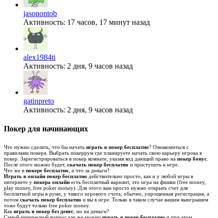
jasonontob
Активность: 17 часов, 17 минут назад
alex1984ti
Активность: 2 дня, 9 часов назад
gatinpreto
Активность: 2 дня, 9 часов назад
Покер для начинающих
Что нужно сделать, что бы начать
играть в покер бесплатно
? Ознакомиться с
правилами покера. Выбрать покеррум где планируете начать свою карьеру игрока в
покер. Зарегистрироваться в покер комнате, указав код дающий право на
покер бонус
.
После этого можно будет,
скачать покер бесплатно
и приступить к игре.
Что же в
покере бесплатно
, а что за деньги?
Играть в онлайн покер бесплатно
действительно просто, как и у любой игры в
интернете у
покера онлайн
есть бесплатный вариант, это игра на фишки (free money,
play money, free poker money). Для этого вам просто нужно открыть счет для
бесплатной игры в руме, у такого игрового счета, обычно, упрощенная регистрация, а
потом
скачать покер бесплатно
и вы в игре. Только в таком случае вашим выигрышем
тоже будут только free poker money.
Как
играть в покер без денег
, но на деньги?
Самый интересный вопрос как же можно
играть в покер бесплатно
и при этом