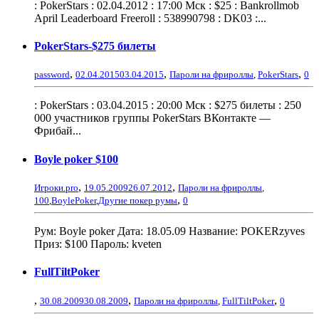
: PokerStars : 02.04.2012 : 17:00 Мск : $25 : Bankrollmob
April Leaderboard Freeroll : 538990798 : DK03 :...
PokerStars-$275 билеты
,
,
,
password
02.04.2015
03.04.2015
Пароли на фрироллы
,
PokerStars
0
: PokerStars : 03.04.2015 : 20:00 Мск : $275 билеты : 250
000 участников группы PokerStars ВКонтакте —
Фрибай...
Boyle poker $100
,
,
Игроки.pro
19.05.2009
26.07.2012
Пароли на фрироллы
,
,
100
,
BoylePoker
,
Другие покер румы
0
Рум: Boyle poker Дата: 18.05.09 Название: POKERzyves
Приз: $100 Пароль: kveten
FullTiltPoker
,
,
,
30.08.2009
30.08.2009
Пароли на фрироллы
,
FullTiltPoker
0