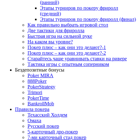
(ранний)
Этапы турниров по покеру фриролл
(средний)
Этапы турниров по покеру фриролл (финал)
Как правильно выбрать игровой стол
Две тактики для фриролла
Быстрая игра на сильной руке
На каком вы уровне?
Покер плюс – как они это делают?-1
Покер плюс – как они это делают?-2
Старайтесь чаще уравнивать ставки на ривере
Тактика игры с опытным соперником
Бездепозитные бонусы
Poker MIRA
888Poker
PokerStrategy
Trimori
PokerTime
BankrollMob
Правила покера
Техасский Холдем
Омаха
Русский покер
5-карточный дро-покер
7-ми карточный стад покер