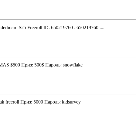
aderboard $25 Freeroll ID: 650219760 : 650219760 :...
XMAS $500 Приз: 500$ Пароль: snowflake
k freeroll Приз: 5000 Пароль: kidsurvey