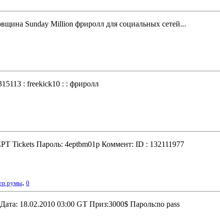
годовщина Sunday Million фриролл для социальных сетей...
315113 : freekick10 : : фриролл
 EPT Tickets Пароль: 4eptbm01p Коммент: ID : 132111977
,
ер румы
0
Дата: 18.02.2010 03:00 GT Приз:3000$ Пароль:no pass