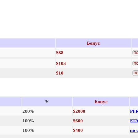
Бонус
$88
$103
$10
%
Бонус
200%
$2000
PF
100%
$600
ST
100%
$400
по 