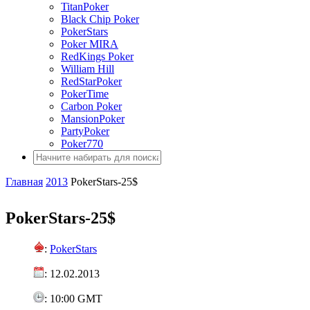
TitanPoker
Black Chip Poker
PokerStars
Poker MIRA
RedKings Poker
William Hill
RedStarPoker
PokerTime
Carbon Poker
MansionPoker
PartyPoker
Poker770
Главная
2013
PokerStars-25$
PokerStars-25$
:
PokerStars
: 12.02.2013
: 10:00 GMT