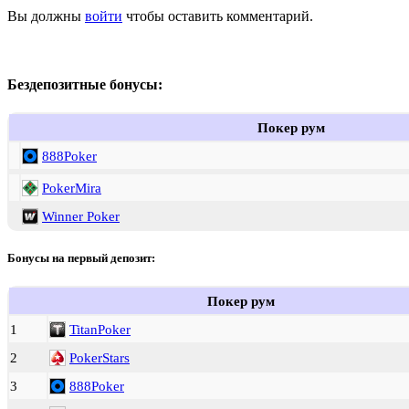
Вы должны
войти
чтобы оставить комментарий.
Бездепозитные бонусы:
Покер рум
888Poker
PokerMira
Winner Poker
Бонусы на первый депозит:
Покер рум
1
TitanPoker
2
PokerStars
3
888Poker