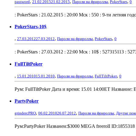
,
,
,
password
21.02.2015
21.02.2015
Пароли на фрироллы
,
PokerStars
0
: PokerStars : 21.02.2015 : 20:00 Мск : 550 : 9-ти летняя 
PokerStars-10$
,
,
,
27.03.2012
27.03.2012
Пароли на фрироллы
,
PokerStars
0
: PokerStars : 27.03.2012 : 22:00 Мск : 10$ : 527315113 : 527
FullTiltPoker
,
,
,
15.01.2010
15.01.2010
Пароли на фрироллы
,
FullTiltPoker
0
Рум: FullTiltPoker Дата и время: 15.01 14:00ET Название:
PartyPoker
,
,
grindercPRO
06.02.2010
26.07.2012
Пароли на фрироллы
,
Другие пок
Рум:PartyPoker Названеи:$3000 MEGA freerolI ID:1855318 