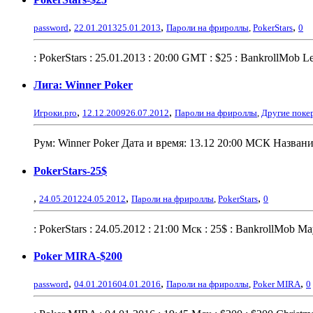
,
,
,
password
22.01.2013
25.01.2013
Пароли на фрироллы
,
PokerStars
0
: PokerStars : 25.01.2013 : 20:00 GMT : $25 : BankrollMob Le
Лига: Winner Poker
,
,
Игроки.pro
12.12.2009
26.07.2012
Пароли на фрироллы
,
Другие поке
Рум: Winner Poker Дата и время: 13.12 20:00 МСК Названи
PokerStars-25$
,
,
,
24.05.2012
24.05.2012
Пароли на фрироллы
,
PokerStars
0
: PokerStars : 24.05.2012 : 21:00 Мск : 25$ : BankrollMob Ma
Poker MIRA-$200
,
,
,
password
04.01.2016
04.01.2016
Пароли на фрироллы
,
Poker MIRA
0