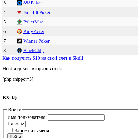
3
888Poker
4
Full Tilt Poker
5
PokerMira
6
PartyPoker
7
Winner Poker
8
BlackChip
Как получить $10 на свой счет в Skrill
Необходимо авторизоваться
[php snippet=3]
ВХОД:
Войти
Имя пользователя:
Пароль:
Запомнить меня
Войти