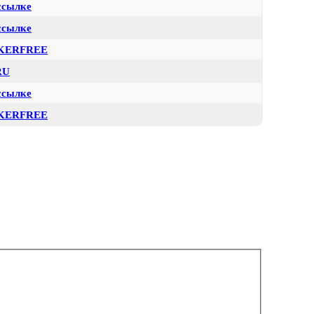
ссылке
ссылке
KERFREE
RU
ссылке
KERFREE