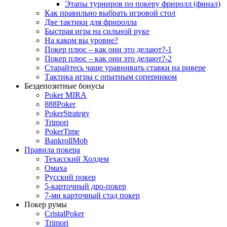
Этапы турниров по покеру фриролл (финал)
Как правильно выбрать игровой стол
Две тактики для фриролла
Быстрая игра на сильной руке
На каком вы уровне?
Покер плюс – как они это делают?-1
Покер плюс – как они это делают?-2
Старайтесь чаще уравнивать ставки на ривере
Тактика игры с опытным соперником
Бездепозитные бонусы
Poker MIRA
888Poker
PokerStrategy
Trimori
PokerTime
BankrollMob
Правила покера
Техасский Холдем
Омаха
Русский покер
5-карточный дро-покер
7-ми карточный стад покер
Покер румы
CristalPoker
Trimori