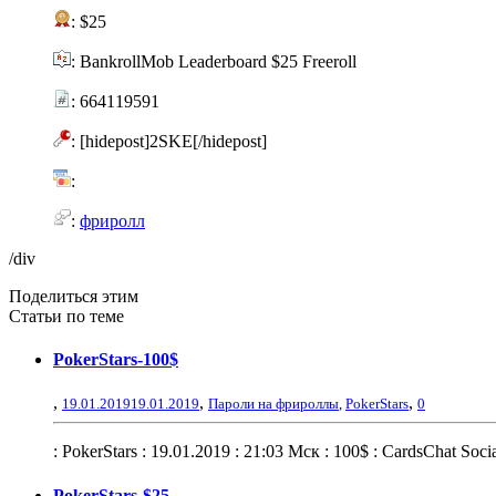
: $25
: BankrollMob Leaderboard $25 Freeroll
: 664119591
: [hidepost]2SKE[/hidepost]
:
:
фриролл
/div
Поделиться этим
Cтатьи по теме
PokerStars-100$
,
,
,
19.01.2019
19.01.2019
Пароли на фрироллы
,
PokerStars
0
: PokerStars : 19.01.2019 : 21:03 Мск : 100$ : CardsChat Socia
PokerStars-$25