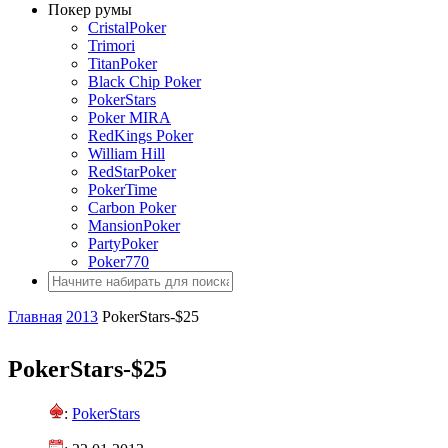
Покер румы
CristalPoker
Trimori
TitanPoker
Black Chip Poker
PokerStars
Poker MIRA
RedKings Poker
William Hill
RedStarPoker
PokerTime
Carbon Poker
MansionPoker
PartyPoker
Poker770
Главная
2013
PokerStars-$25
PokerStars-$25
:
PokerStars