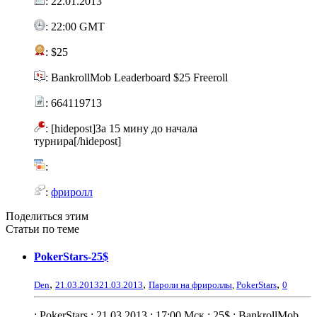
: 22.01.2013
: 22:00 GMT
: $25
: BankrollMob Leaderboard $25 Freeroll
: 664119713
: [hidepost]За 15 мину до начала
турнира[/hidepost]
:
:
фриролл
Поделиться этим
Cтатьи по теме
PokerStars-25$
,
,
,
Den
21.03.2013
21.03.2013
Пароли на фрироллы
,
PokerStars
0
: PokerStars : 21.03.2013 : 17:00 Мск : 25$ : BankrollMob