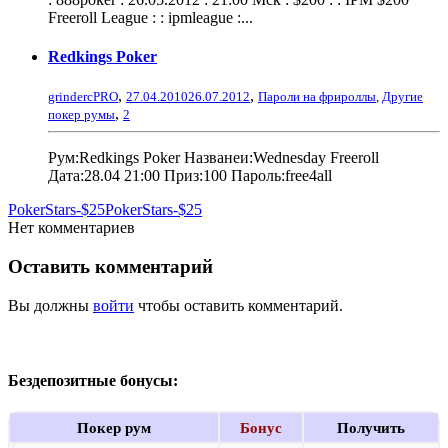
Freeroll League : : ipmleague :...
Redkings Poker
,
,
grindercPRO
27.04.2010
26.07.2012
Пароли на фрироллы
,
Другие
,
покер румы
2
Рум:Redkings Poker Названеи:Wednesday Freeroll
Дата:28.04 21:00 Приз:100 Пароль:free4all
PokerStars-$25
PokerStars-$25
Нет комментариев
Оставить комментарий
Вы должны
войти
чтобы оставить комментарий.
Бездепозитные бонусы:
Покер рум
Бонус
Получить