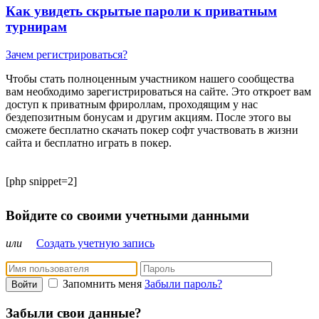
Как увидеть скрытые пароли к приватным
турнирам
Зачем регистрироваться?
Чтобы стать полноценным участником нашего сообщества
вам необходимо зарегистрироваться на сайте. Это откроет вам
доступ к приватным фрироллам, проходящим у нас
бездепозитным бонусам и другим акциям. После этого вы
сможете бесплатно скачать покер софт участвовать в жизни
сайта и бесплатно играть в покер.
[php snippet=2]
Войдите со своими учетными данными
или
Создать учетную запись
Запомнить меня
Забыли пароль?
Войти
Забыли свои данные?