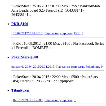
: PokerStars : 25.06.2012 : 01:00 Мск : 25$ : BankrollMob
June Leaderboard $25 Freeroll (ID: 564338141) :
564338141...
PKR-$100
,
,
,
10.09.2012
10.09.2012
Пароли на фрироллы
,
PKR
0
: PKR : 10.09.2012 : 21:00 Мск : $100 : Pkr Facebook Series
#1 Freeroll : : BOMBER :...
PokerStars-$500
,
,
,
password
20.04.2015
20.04.2015
Пароли на фрироллы
,
PokerStars
0
: PokerStars : 20.04.2015 : 22:00 Мск : $500 : PokerStars
Blog Freeroll : 1203568961 : : : фриролл
TitanPoker
,
,
,
07.10.2009
07.10.2009
Пароли на фрироллы
1