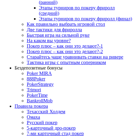
(ранний)
Этапы турниров по покеру фриролл
(средний)
Этапы турниров по покеру фриролл (финал)
Как правильно выбрать игровой стол
Две тактики для фриролла
Быстрая игра на сильной руке
На каком вы уровне?
Покер плюс – как они это делают?-1
Покер плюс – как они это делают?-2
Старайтесь чаще уравнивать ставки на ривере
Тактика игры с опытным соперником
Бездепозитные бонусы
Poker MIRA
888Poker
PokerStrategy
Trimori
PokerTime
BankrollMob
Правила покера
Техасский Холдем
Омаха
Русский покер
5-карточный дро-покер
7-ми карточный стад покер