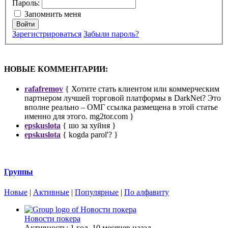
Пароль:
Запомнить меня
Войти
Зарегистрироваться
Забыли пароль?
НОВЫЕ КОММЕНТАРИИ:
rafafremov
{ Хотите стать клиентом или коммерческим
партнером лучшей торговой платформы в DarkNet? Это
вполне реально – ОМГ ссылка размещена в этой статье
именно для этого. mg2tor.com }
epskuslota
{ шо за хуйня }
epskuslota
{ kogda parol'? }
Группы
Новые
|
Активные
|
Популярные
|
По алфавиту
Новости покера
Активность: 1 год, 10 месяцев назад