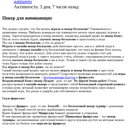
gatinpreto
Активность: 3 дня, 7 часов назад
Покер для начинающих
Что нужно сделать, что бы начать
играть в покер бесплатно
? Ознакомиться с
правилами покера. Выбрать покеррум где планируете начать свою карьеру игрока в
покер. Зарегистрироваться в покер комнате, указав код дающий право на
покер бонус
.
После этого можно будет,
скачать покер бесплатно
и приступить к игре.
Что же в
покере бесплатно
, а что за деньги?
Играть в онлайн покер бесплатно
действительно просто, как и у любой игры в
интернете у
покера онлайн
есть бесплатный вариант, это игра на фишки (free money,
play money, free poker money). Для этого вам просто нужно открыть счет для
бесплатной игры в руме, у такого игрового счета, обычно, упрощенная регистрация, а
потом
скачать покер бесплатно
и вы в игре. Только в таком случае вашим выигрышем
тоже будут только free poker money.
Как
играть в покер без денег
, но на деньги?
Самый интересный вопрос как же можно
играть в покер бесплатно
и при этом
получить возможность выиграть деньги? Существует несколько возможностей для
игры
в покер онлайн бесплатно
–
бездепозитные бонусы
и
фрироллы
.
Бездепозитный бонус покер
(
бездеп
- разг. от анг.
No deposit bonus poker
) Очень
распространен в
онлайн покере
и представляет собой
бесплатный стартовый капитал
в покер руме, который позволяет начинающему игроку попробовать свои силы в
настоящей игре, без риска и ущерба для собственного кошелька.
Faq по фрироллам:
Фриролл (
фрирол
- разг. от анг.
freeroll
) – это
бесплатный покер турнир
с денежным
призом. Лучший способ начать зарабатывать покером.
Какие бывают фрироллы?
Фрироллы
бывают приватные и открытые.
В чем преимущество приватных фрироллов?
Приватные фрироллы
– это
покер
турниры
, организованные для ограниченного круга игроков доступ на которые можно
получить по билету или
паролю на фриролл
.