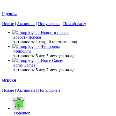
Группы
Новые
|
Активные
|
Популярные
|
По алфавиту
Новости покера
Активность: 1 год, 10 месяцев назад
Фрироллы
Активность: 5 лет, 5 месяцев назад
Home Games
Активность: 5 лет, 7 месяцев назад
Игроки
Новые
|
Активные
|
Популярные
jasonontob