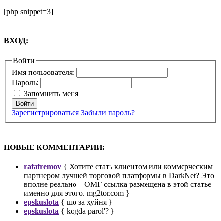
[php snippet=3]
ВХОД:
Войти
Имя пользователя:
Пароль:
Запомнить меня
Войти
Зарегистрироваться
Забыли пароль?
НОВЫЕ КОММЕНТАРИИ:
rafafremov
{ Хотите стать клиентом или коммерческим
партнером лучшей торговой платформы в DarkNet? Это
вполне реально – ОМГ ссылка размещена в этой статье
именно для этого. mg2tor.com }
epskuslota
{ шо за хуйня }
epskuslota
{ kogda parol'? }