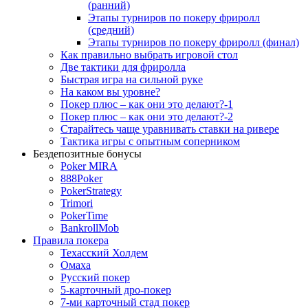
(ранний)
Этапы турниров по покеру фриролл
(средний)
Этапы турниров по покеру фриролл (финал)
Как правильно выбрать игровой стол
Две тактики для фриролла
Быстрая игра на сильной руке
На каком вы уровне?
Покер плюс – как они это делают?-1
Покер плюс – как они это делают?-2
Старайтесь чаще уравнивать ставки на ривере
Тактика игры с опытным соперником
Бездепозитные бонусы
Poker MIRA
888Poker
PokerStrategy
Trimori
PokerTime
BankrollMob
Правила покера
Техасский Холдем
Омаха
Русский покер
5-карточный дро-покер
7-ми карточный стад покер