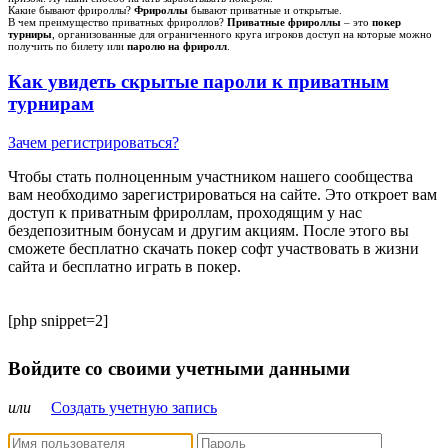
Какие бывают фрироллы?
Фрироллы
бывают приватные и открытые.
В чем преимущество приватных фрироллов?
Приватные фрироллы
– это
покер
турниры
, организованные для ограниченного круга игроков доступ на которые можно
получить по билету или
паролю на фриролл
.
Как увидеть скрытые пароли к приватным
турнирам
Зачем регистрироваться?
Чтобы стать полноценным участником нашего сообщества
вам необходимо зарегистрироваться на сайте. Это откроет вам
доступ к приватным фрироллам, проходящим у нас
бездепозитным бонусам и другим акциям. После этого вы
сможете бесплатно скачать покер софт участвовать в жизни
сайта и бесплатно играть в покер.
[php snippet=2]
Войдите со своими учетными данными
или
Создать учетную запись