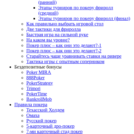
(ранний)
Этапы турниров по покеру фриролл
(средний)
Этапы турниров по покеру фриролл (финал)
Как правильно выбрать игровой стол
Две тактики для фриролла
Быстрая игра на сильной руке
На каком вы уровне?
Покер плюс – как они это делают?-1
Покер плюс – как они это делают?-2
Старайтесь чаще уравнивать ставки на ривере
Тактика игры с опытным соперником
Бездепозитные бонусы
Poker MIRA
888Poker
PokerStrategy
Trimori
PokerTime
BankrollMob
Правила покера
Техасский Холдем
Омаха
Русский покер
5-карточный дро-покер
7-ми карточный стад покер