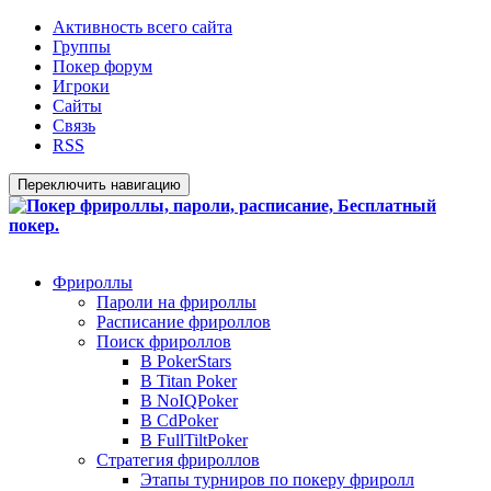
Активность всего сайта
Группы
Покер форум
Игроки
Сайты
Связь
RSS
Переключить навигацию
Фрироллы
Пароли на фрироллы
Расписание фрироллов
Поиск фрироллов
В PokerStars
В Titan Poker
В NoIQPoker
В CdPoker
В FullTiltPoker
Стратегия фрироллов
Этапы турниров по покеру фриролл