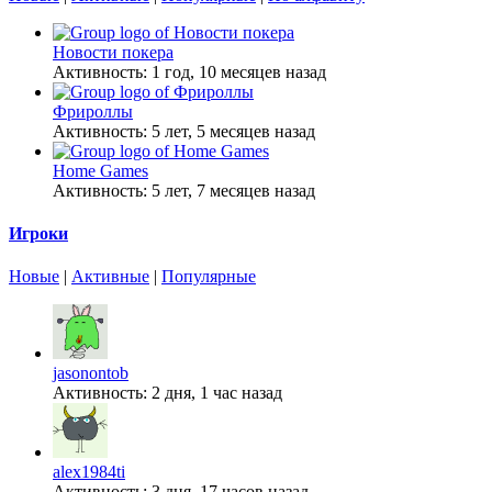
Новости покера
Активность: 1 год, 10 месяцев назад
Фрироллы
Активность: 5 лет, 5 месяцев назад
Home Games
Активность: 5 лет, 7 месяцев назад
Игроки
Новые
|
Активные
|
Популярные
jasonontob
Активность: 2 дня, 1 час назад
alex1984ti
Активность: 3 дня, 17 часов назад