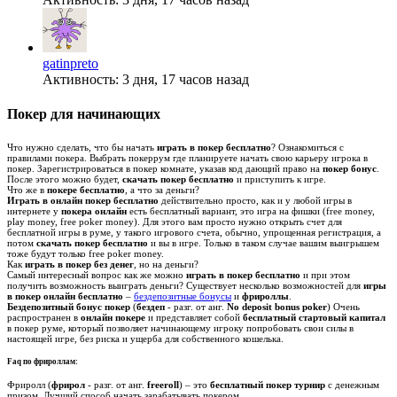
gatinpreto
Активность: 3 дня, 17 часов назад
Покер для начинающих
Что нужно сделать, что бы начать
играть в покер бесплатно
? Ознакомиться с
правилами покера. Выбрать покеррум где планируете начать свою карьеру игрока в
покер. Зарегистрироваться в покер комнате, указав код дающий право на
покер бонус
.
После этого можно будет,
скачать покер бесплатно
и приступить к игре.
Что же в
покере бесплатно
, а что за деньги?
Играть в онлайн покер бесплатно
действительно просто, как и у любой игры в
интернете у
покера онлайн
есть бесплатный вариант, это игра на фишки (free money,
play money, free poker money). Для этого вам просто нужно открыть счет для
бесплатной игры в руме, у такого игрового счета, обычно, упрощенная регистрация, а
потом
скачать покер бесплатно
и вы в игре. Только в таком случае вашим выигрышем
тоже будут только free poker money.
Как
играть в покер без денег
, но на деньги?
Самый интересный вопрос как же можно
играть в покер бесплатно
и при этом
получить возможность выиграть деньги? Существует несколько возможностей для
игры
в покер онлайн бесплатно
–
бездепозитные бонусы
и
фрироллы
.
Бездепозитный бонус покер
(
бездеп
- разг. от анг.
No deposit bonus poker
) Очень
распространен в
онлайн покере
и представляет собой
бесплатный стартовый капитал
в покер руме, который позволяет начинающему игроку попробовать свои силы в
настоящей игре, без риска и ущерба для собственного кошелька.
Faq по фрироллам:
Фриролл (
фрирол
- разг. от анг.
freeroll
) – это
бесплатный покер турнир
с денежным
призом. Лучший способ начать зарабатывать покером.