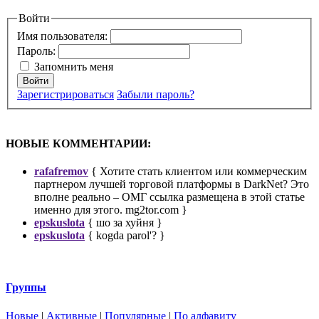
Войти
Имя пользователя:
Пароль:
Запомнить меня
Войти
Зарегистрироваться
Забыли пароль?
НОВЫЕ КОММЕНТАРИИ:
rafafremov
{ Хотите стать клиентом или коммерческим
партнером лучшей торговой платформы в DarkNet? Это
вполне реально – ОМГ ссылка размещена в этой статье
именно для этого. mg2tor.com }
epskuslota
{ шо за хуйня }
epskuslota
{ kogda parol'? }
Группы
Новые
|
Активные
|
Популярные
|
По алфавиту